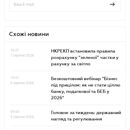
Схожі новини
16.01
НКРЕКП встановила правила
7 серпня 2026
розрахунку "зеленої" частки у
рахунку за світло
10.01
Безкоштовний вебінар "Бізнес
6 серпня 2026
під прицілом: як не стати ціллю
банку, податкової та БЕБ у
2026"
09.00
Головне за тиждень: державний
3 серпня 2026
нагляд та регулювання