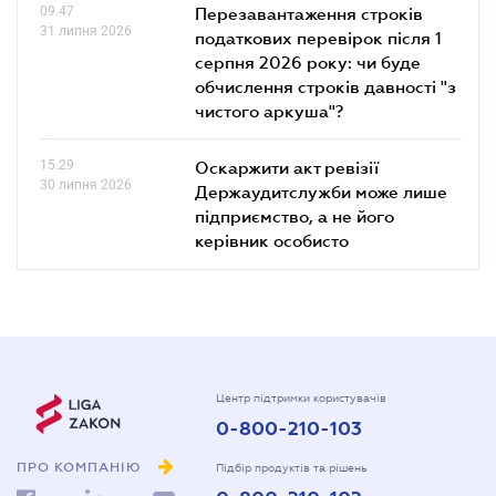
09.47
Перезавантаження строків
31 липня 2026
податкових перевірок після 1
серпня 2026 року: чи буде
обчислення строків давності "з
чистого аркуша"?
15.29
Оскаржити акт ревізії
30 липня 2026
Держаудитслужби може лише
підприємство, а не його
керівник особисто
Центр підтримки користувачів
0-800-210-103
ПРО КОМПАНІЮ
Підбір продуктів та рішень