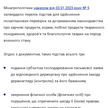
Мінагрополітики
наказом від 03.01.2023 року № 5
затвердило перелік підстав для здійснення
позапланових перевірок за дотриманням законодавства
про харчові продукти, корми, побічні продукти тваринного
походження, здоров'я та благополуччя тварин на період
воєнного стану.
Згідно з документом, таких підстав всього три:
подання суб'єктом господарювання письмової заяви
до відповідного держоргану про здійснення заходу
держнагляду (контролю) за його бажанням;
звернення фізичної особи (фізичних осіб) про
порушення, що спричинило шкоду її (їхнім) правам,
законним інтересам, життю чи здоров'ю,