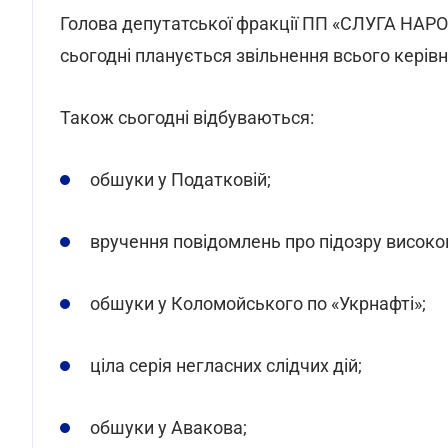
Голова депутатської фракції ПП «СЛУГА НАРО
сьогодні планується звільнення всього керів
Також сьогодні відбуваються:
обшуки у Податковій;
вручення повідомлень про підозру високо
обшуки у Коломойського по «Укрнафті»;
ціла серія негласних слідчих дій;
обшуки у Авакова;