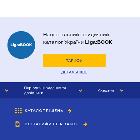
Національний юридичний
Liga:BOOK
каталог України
ТАРИФИ
ДЕТАЛЬНІШЕ
Періодичні видання та
Академія
довідники
ЮРИСТ&ЗАКОН
АКАДЕМІЯ ЛІГА:ЗАКОН
КАТАЛОГ РІШЕНЬ
БУХГАЛТЕР&ЗАКОН
ВСІ ТАРИФИ ЛІГА:ЗАКОН
ВІСНИК МСФЗ
ІНТЕРБУХ