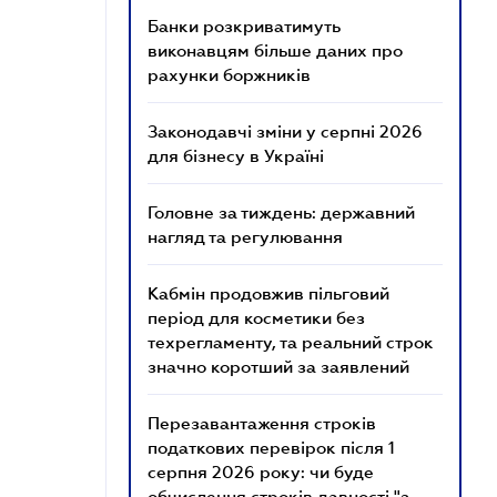
Банки розкриватимуть
виконавцям більше даних про
рахунки боржників
Законодавчі зміни у серпні 2026
для бізнесу в Україні
Головне за тиждень: державний
нагляд та регулювання
Кабмін продовжив пільговий
період для косметики без
техрегламенту, та реальний строк
значно коротший за заявлений
Перезавантаження строків
податкових перевірок після 1
серпня 2026 року: чи буде
обчислення строків давності "з