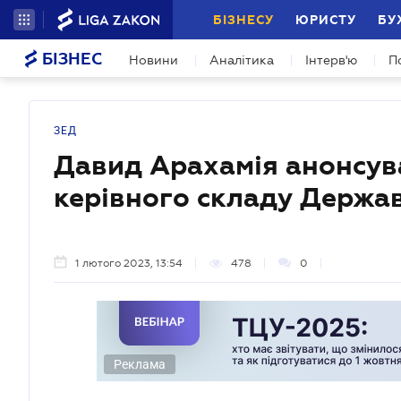
БІЗНЕСУ
ЮРИСТУ
БУ
БІЗНЕС
Новини
Аналітика
Інтерв'ю
П
ЗЕД
Давид Арахамія анонсув
керівного складу Держав
1 лютого 2023, 13:54
478
0
Реклама