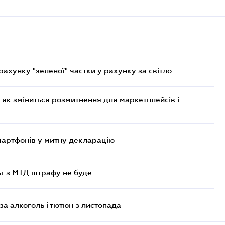
хунку "зеленої" частки у рахунку за світло
 як зміниться розмитнення для маркетплейсів і
смартфонів у митну декларацію
ьг з МТД штрафу не буде
за алкоголь і тютюн з листопада