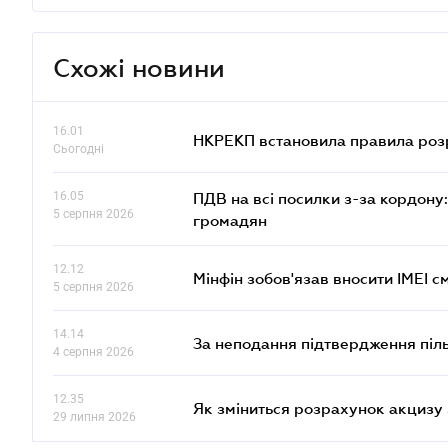
Схожі новини
16.01
НКРЕКП встановила правила розра
Сьогодні
16.05
ПДВ на всі посилки з-за кордону:
5 серпня 2026
громадян
12.12
Мінфін зобов'язав вносити IMEI 
5 серпня 2026
14.14
За неподання підтвердження піл
4 серпня 2026
12.35
Як зміниться розрахунок акцизу 
29 липня 2026