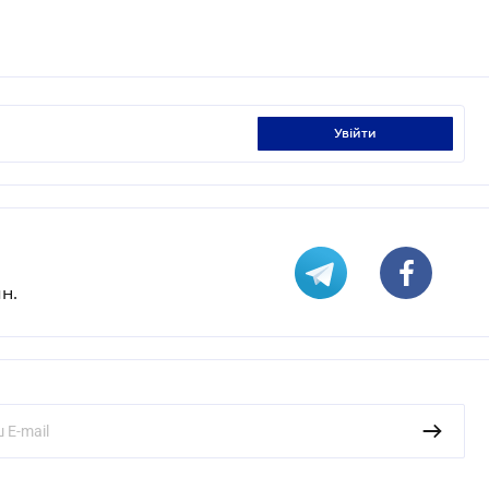
увійти
н.