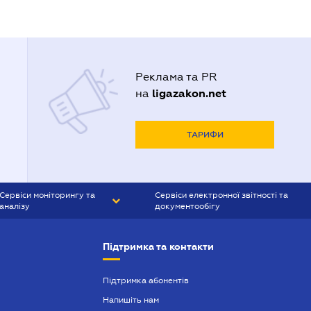
Реклама та PR
ligazakon.net
на
ТАРИФИ
Сервіси моніторингу та
Сервіси електронної звітності та
аналізу
документообігу
CONTR AGENT
Liga:REPORT
Підтримка та контакти
SMS-МАЯК
VERDICTUM
Підтримка абонентів
Напишіть нам
SEMANTRUM