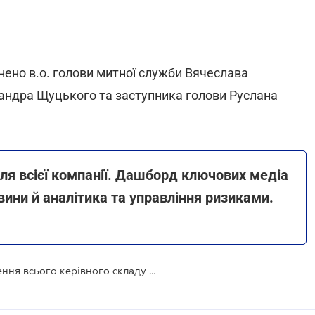
нено в.о. голови митної служби Вячеслава
андра Щуцького та заступника голови Руслана
ля всієї компанії. Дашборд ключових медіа
вини й аналітика та управління ризиками.
Давид Арахамія анонсував звільнення всього керівного складу Державної митної служби