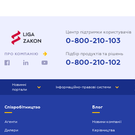
Центр підтримки користувачів
0-800-210-103
Підбір продуктів та рішень
ПРО КОМПАНІЮ
0-800-210-102
Новинні
Інформаційно-правові системи
портали
ЮРЛІГА
Право України
Співробітництво
Блог
БІЗНЕС
ГРАНД
БУХГАЛТЕР.ua
ПРАЙМ
Агенти
Новини компанії
Дилери
Керівництва
БУХГАЛТЕР ПРОФ