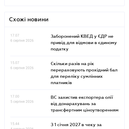
Схожі новини
17.07
Заборонений КВЕД у ЄДР не
6 серпня 2026
привід для відмови в єдиному
податку
15.07
Скільки разів на рік
6 серпня 2026
перераховують прохідний бал
для переліку сумлінних
платників
17.00
ВС захистив експортера олії
5 серпня 2026
від донарахувань за
трансфертним ціноутворенням
15.44
З 1 січня 2027 в чеку за
4 серпня 2026