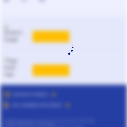
КАТАЛОГ РІШЕНЬ
ВСІ ТАРИФИ ЛІГА:ЗАКОН
©
ТОВ "інформаційно-аналітичний центр ЛІГА", 1991-2026.
©
ТОВ "ЛІГА ЗАКОН", 2007-2026.