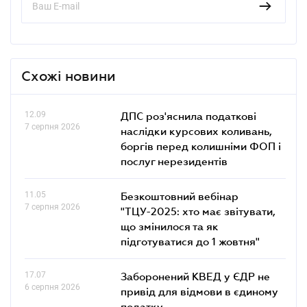
Схожі новини
12.09
ДПС роз'яснила податкові
7 серпня 2026
наслідки курсових коливань,
боргів перед колишніми ФОП і
послуг нерезидентів
11.05
Безкоштовний вебінар
7 серпня 2026
"ТЦУ-2025: хто має звітувати,
що змінилося та як
підготуватися до 1 жовтня"
17.07
Заборонений КВЕД у ЄДР не
6 серпня 2026
привід для відмови в єдиному
податку