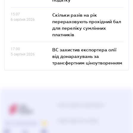
15.07
Скільки разів на рік
6 серпня 2026
перераховують прохідний бал
для переліку сумлінних
платників
17.00
ВС захистив експортера олії
5 серпня 2026
від донарахувань за
трансфертним ціноутворенням
Центр підтримки користувачів
Підбір продуктів та рішень
ПРО КОМПАНІЮ