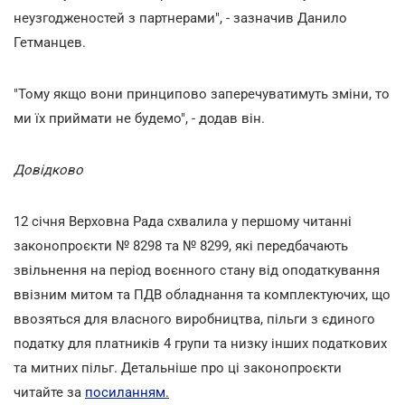
неузгодженостей з партнерами", - зазначив Данило
Гетманцев.
"Тому якщо вони принципово заперечуватимуть зміни, то
ми їх приймати не будемо", - додав він.
Довідково
12 січня Верховна Рада схвалила у першому читанні
законопроєкти № 8298 та № 8299, які передбачають
звільнення на період воєнного стану від оподаткування
ввізним митом та ПДВ обладнання та комплектуючих, що
ввозяться для власного виробництва, пільги з єдиного
податку для платників 4 групи та низку інших податкових
та митних пільг. Детальніше про ці законопроєкти
читайте за
посиланням
.