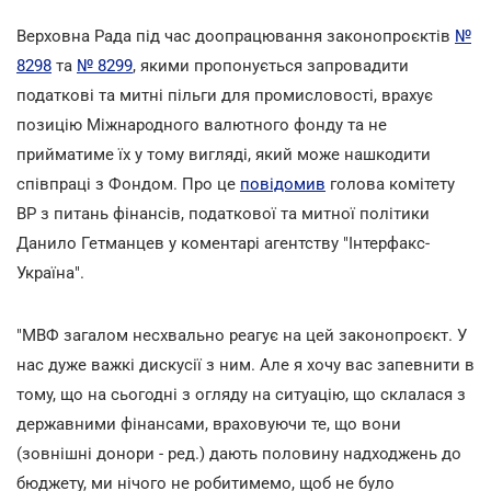
Верховна Рада під час доопрацювання законопроєктів
№
8298
та
№ 8299
, якими пропонується запровадити
податкові та митні пільги для промисловості, врахує
позицію Міжнародного валютного фонду та не
прийматиме їх у тому вигляді, який може нашкодити
співпраці з Фондом. Про це
повідомив
голова комітету
ВР з питань фінансів, податкової та митної політики
Данило Гетманцев у коментарі агентству "Інтерфакс-
Україна".
"МВФ загалом несхвально реагує на цей законопроєкт. У
нас дуже важкі дискусії з ним. Але я хочу вас запевнити в
тому, що на сьогодні з огляду на ситуацію, що склалася з
державними фінансами, враховуючи те, що вони
(зовнішні донори - ред.) дають половину надходжень до
бюджету, ми нічого не робитимемо, щоб не було