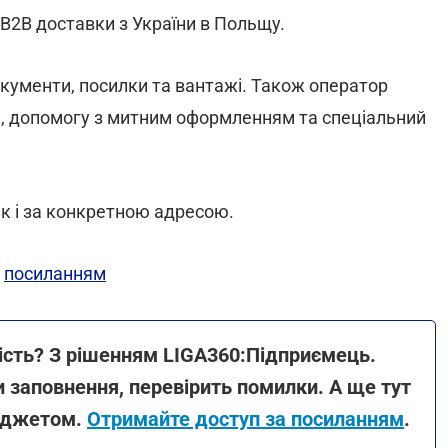
B2B доставки з України в Польщу.
кументи, посилки та вантажі. Також оператор
, допомогу з митним оформленням та спеціальний
к і за конкретною адресою.
а
посиланням
ність? З рішенням LIGA360:Підприємець.
 заповнення, перевірить помилки. А ще тут
юджетом.
Отримайте доступ за посиланням
.