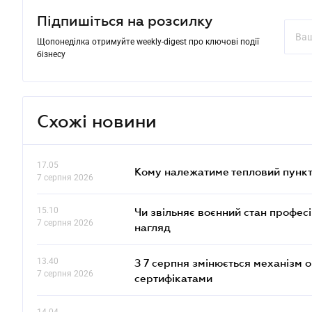
Підпишіться на розсилку
Щопонеділка отримуйте weekly-digest про ключові події
бізнесу
Схожі новини
17.05
Кому належатиме тепловий пункт
7 серпня 2026
15.10
Чи звільняє воєнний стан профес
7 серпня 2026
нагляд
13.40
З 7 серпня змінюється механізм 
7 серпня 2026
сертифікатами