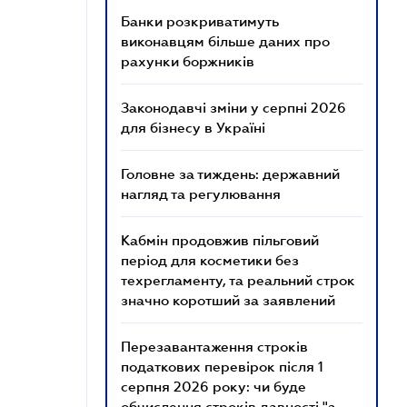
Банки розкриватимуть
виконавцям більше даних про
рахунки боржників
Законодавчі зміни у серпні 2026
для бізнесу в Україні
Головне за тиждень: державний
нагляд та регулювання
Кабмін продовжив пільговий
період для косметики без
техрегламенту, та реальний строк
значно коротший за заявлений
Перезавантаження строків
податкових перевірок після 1
серпня 2026 року: чи буде
обчислення строків давності "з