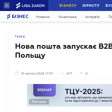
БІЗНЕСУ
ЮРИСТУ
БУ
БІЗНЕС
Новини
Аналітика
Інтерв'ю
П
Галузі
Нова пошта запускає B2B
Польщу
10 лютого 2023, 17:57
477
0
Реклама