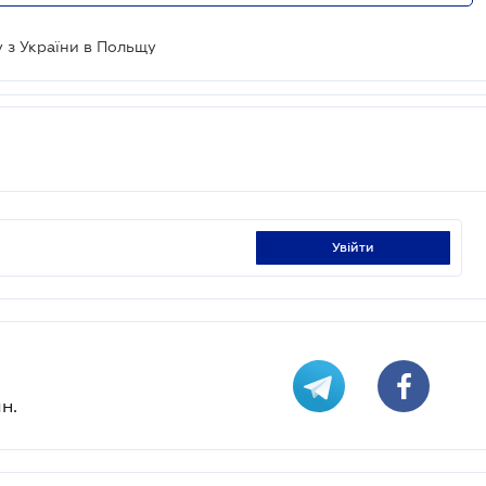
 з України в Польщу
увійти
н.