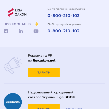
Центр підтримки користувачів
0-800-210-103
ПРО КОМПАНІЮ
Підбір продуктів та рішень
0-800-210-102
Реклама та PR
на
ligazakon.net
ТАРИФИ
Національний юридичний
каталог України
Liga:BOOK