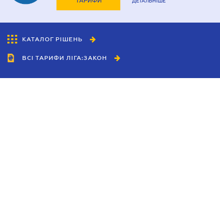
ТАРИФИ
ДЕТАЛЬНІШЕ
КАТАЛОГ РІШЕНЬ
ВСІ ТАРИФИ ЛІГА:ЗАКОН
Співробітництво
Агенти
Дилери
Політика конфіденційності
Умови використання сайту
Реклама
Блог
Новини компанії
Керівництва