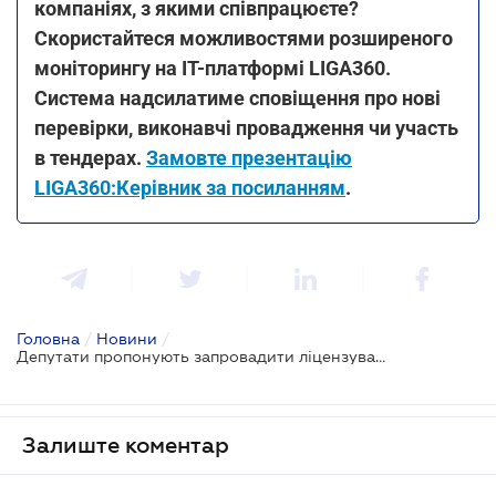
компаніях, з якими співпрацюєте?
Скористайтеся можливостями розширеного
моніторингу на ІТ-платформі LIGA360.
Система надсилатиме сповіщення про нові
перевірки, виконавчі провадження чи участь
в тендерах.
Замовте презентацію
LIGA360:Керівник за посиланням
.
Головна
/
Новини
/
Депутати пропонують запровадити ліцензування діяльності з буріння свердловин для добування підземних вод
Залиште коментар