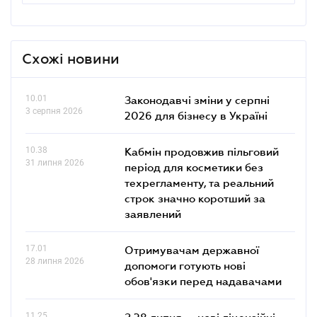
Схожі новини
10.01
Законодавчі зміни у серпні
3 серпня 2026
2026 для бізнесу в Україні
10.38
Кабмін продовжив пільговий
31 липня 2026
період для косметики без
техрегламенту, та реальний
строк значно коротший за
заявлений
17.01
Отримувачам державної
28 липня 2026
допомоги готують нові
обов'язки перед надавачами
11.25
З 28 липня — нові ліцензійні