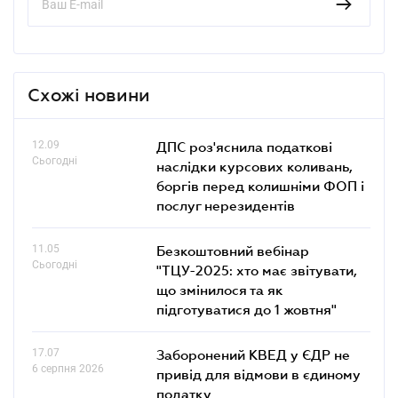
Схожі новини
12.09
ДПС роз'яснила податкові
Сьогодні
наслідки курсових коливань,
боргів перед колишніми ФОП і
послуг нерезидентів
11.05
Безкоштовний вебінар
Сьогодні
"ТЦУ-2025: хто має звітувати,
що змінилося та як
підготуватися до 1 жовтня"
17.07
Заборонений КВЕД у ЄДР не
6 серпня 2026
привід для відмови в єдиному
податку