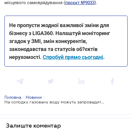
місцевого самоврядування (
проєкт №9033
).
Не пропусти жодної важливої зміни для
бізнесу з LIGA360. Налаштуй моніторинг
згадок у ЗМІ, змін конкурентів,
законодавства та статусів об?єктів
нерухомості.
Спробуй прямо сьогодні
.
Головна
/
Новини
/
На солодку газовану воду можуть запровадити акцизний податок
Залиште коментар