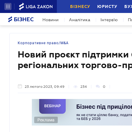
БІЗНЕСУ
ЮРИСТУ
БУ
БІЗНЕС
Новини
Аналітика
Інтерв'ю
П
Корпоративне право/M&A
Новий проєкт підтримки б
регіональних торгово-п
23 лютого 2023, 09:49
234
0
Реклама