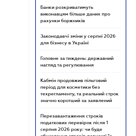
Банки розкриватимуть
виконавцям більше даних про
рахунки боржників
Законодавчі зміни у серпні 2026
для бізнесу в Україні
Головне за тиждень: державний
нагляд та регулювання
Кабмін продовжив пільговий
період для косметики без
техрегламенту, та реальний строк
значно коротший за заявлений
Перезавантаження строків
податкових перевірок після 1
серпня 2026 року: чи буде
обчислення строків давності "з