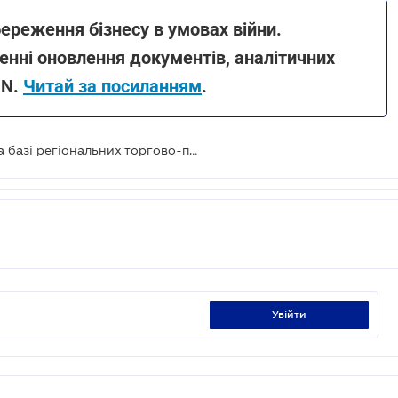
ереження бізнесу в умовах війни.
нні оновлення документів, аналітичних
ON.
Читай за посиланням
.
Новий проєкт підтримки бізнесу на базі регіональних торгово-промислових палат
увійти