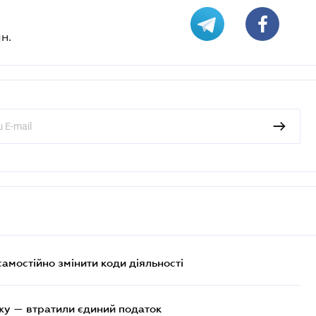
н.
самостійно змінити коди діяльності
жу — втратили єдиний податок