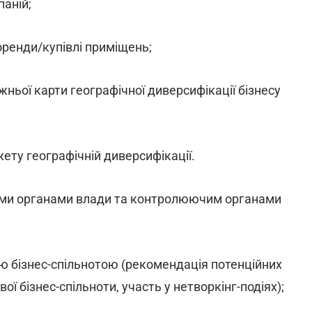
паній;
оренди/купівлі приміщень;
ньої карти географічної диверсифікації бізнесу
ету географічній диверсифікації.
вими органами влади та контролюючим органами
ю бізнес-спільнотою (рекомендація потенційних
ої бізнес-спільноти, участь у нетворкінг-подіях);