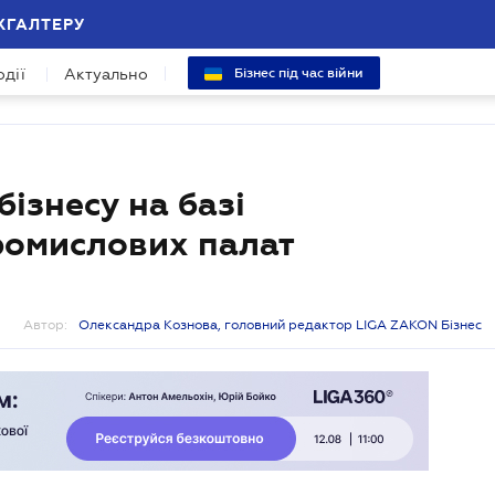
ХГАЛТЕРУ
одії
Актуально
Бізнес під час війни
ізнесу на базі
ромислових палат
Автор:
Олександра Кознова, головний редактор LIGA ZAKON Бізнес