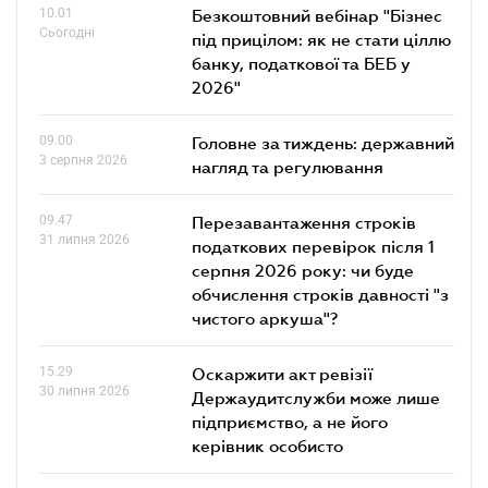
10.01
Безкоштовний вебінар "Бізнес
Сьогодні
під прицілом: як не стати ціллю
банку, податкової та БЕБ у
2026"
09.00
Головне за тиждень: державний
3 серпня 2026
нагляд та регулювання
09.47
Перезавантаження строків
31 липня 2026
податкових перевірок після 1
серпня 2026 року: чи буде
обчислення строків давності "з
чистого аркуша"?
15.29
Оскаржити акт ревізії
30 липня 2026
Держаудитслужби може лише
підприємство, а не його
керівник особисто