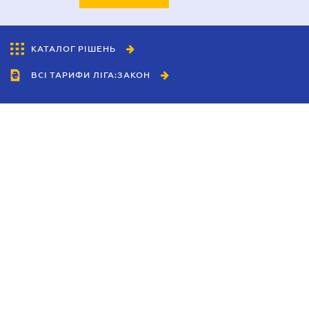
КАТАЛОГ РІШЕНЬ
ВСІ ТАРИФИ ЛІГА:ЗАКОН
Співробітництво
Агенти
Дилери
Політика конфіденційності
Умови використання сайту
Реклама
Блог
Новини компанії
Керівництва