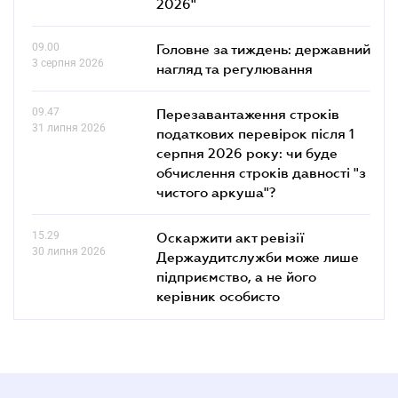
2026"
09.00
Головне за тиждень: державний
3 серпня 2026
нагляд та регулювання
09.47
Перезавантаження строків
31 липня 2026
податкових перевірок після 1
серпня 2026 року: чи буде
обчислення строків давності "з
чистого аркуша"?
15.29
Оскаржити акт ревізії
30 липня 2026
Держаудитслужби може лише
підприємство, а не його
керівник особисто