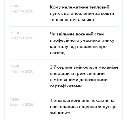
17.05
Кому належатиме тепловий
7 серпня 2026
пункт, встановлений за кошти
теплопостачальника
15.10
Чи звільняє воєнний стан
7 серпня 2026
професійного учасника ринку
капіталу від положень про
нагляд
13.40
З 7 серпня змінюється механізм
7 серпня 2026
операцій із тримісячними
лімітованими депозитними
сертифікатами
14.04
Тютюнові компанії чекають на
6 серпня 2026
нові правила відеонагляду: що
зміниться