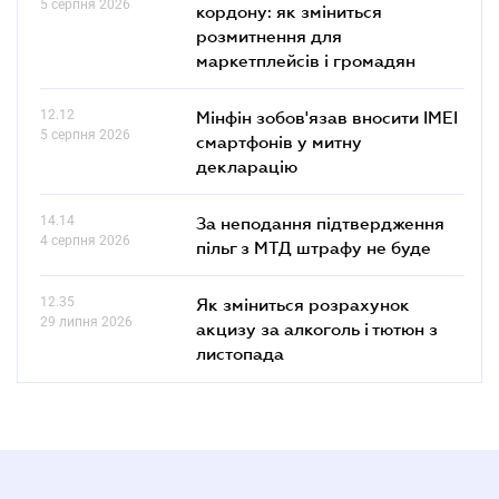
5 серпня 2026
кордону: як зміниться
розмитнення для
маркетплейсів і громадян
12.12
Мінфін зобов'язав вносити IMEI
5 серпня 2026
смартфонів у митну
декларацію
14.14
За неподання підтвердження
4 серпня 2026
пільг з МТД штрафу не буде
12.35
Як зміниться розрахунок
29 липня 2026
акцизу за алкоголь і тютюн з
листопада