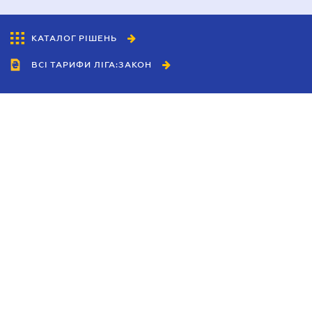
КАТАЛОГ РІШЕНЬ
ВСІ ТАРИФИ ЛІГА:ЗАКОН
Співробітництво
Агенти
Дилери
Політика конфіденційності
Умови використання сайту
Реклама
Блог
Новини компанії
Керівництва
Каталоги компаній