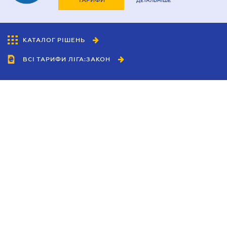
ТАРИФИ
ДЕТАЛЬНІШЕ
КАТАЛОГ РІШЕНЬ
ВСІ ТАРИФИ ЛІГА:ЗАКОН
Співробітництво
Агенти
Дилери
Політика конфіденційності
Умови використання сайту
Реклама
Блог
Новини компанії
Керівництва