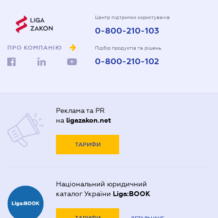
Центр підтримки користувачів
0-800-210-103
ПРО КОМПАНІЮ
Підбір продуктів та рішень
0-800-210-102
Реклама та PR
на
ligazakon.net
ТАРИФИ
Національний юридичний
каталог України
Liga:BOOK