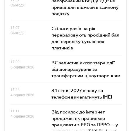
Заборонений КВЕД у ЄДР не
Сьогодні
привід для відмови в єдиному
податку
15.07
Скільки разів на рік
Сьогодні
перераховують прохідний бал
для переліку сумлінних
платників
17.00
ВС захистив експортера олії
5 серпня 2026
від донарахувань за
трансфертним ціноутворенням
15.44
З 1 січня 2027 в чеку за
4 серпня 2026
телефон вимагатимуть IMEI
11.11
Від посилок до інтернет-
4 серпня 2026
продажів: як правильно
працювати з РРО та ПРРО – у
новому випуску TAX Podcast