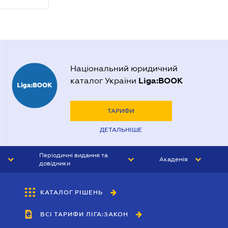
Національний юридичний
Liga:BOOK
каталог України
ТАРИФИ
ДЕТАЛЬНІШЕ
Періодичні видання та
Академія
довідники
ЮРИСТ&ЗАКОН
АКАДЕМІЯ ЛІГА:ЗАКОН
КАТАЛОГ РІШЕНЬ
БУХГАЛТЕР&ЗАКОН
ВСІ ТАРИФИ ЛІГА:ЗАКОН
ВІСНИК МСФЗ