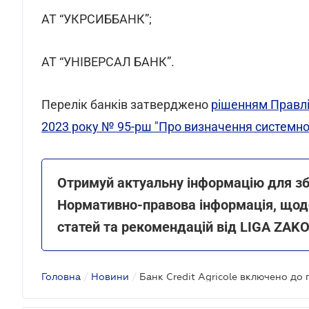
АТ “УКРСИББАНК”;
АТ “УНІВЕРСАЛ БАНК”.
Перелік банків затверджено
рішенням Правлі
2023 року № 95-рш "Про визначення системно
Отримуй актуальну інформацію для зб
Нормативно-правова інформація, щоде
статей та рекомендацій від LIGA ZAK
Головна
/
Новини
/