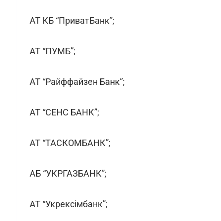
АТ КБ “ПриватБанк”;
АТ “ПУМБ”;
АТ “Райффайзен Банк”;
АТ “СЕНС БАНК”;
АТ “ТАСКОМБАНК”;
АБ “УКРГАЗБАНК”;
АТ “Укрексімбанк”;