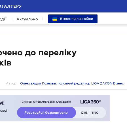
ХГАЛТЕРУ
одії
Актуально
Бізнес під час війни
ючено до переліку
ків
Автор:
Олександра Кознова, головний редактор LIGA ZAKON Бізнес