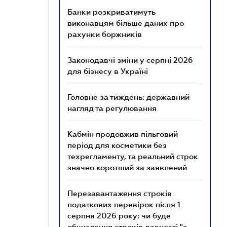
Банки розкриватимуть
виконавцям більше даних про
рахунки боржників
Законодавчі зміни у серпні 2026
для бізнесу в Україні
Головне за тиждень: державний
нагляд та регулювання
Кабмін продовжив пільговий
період для косметики без
техрегламенту, та реальний строк
значно коротший за заявлений
Перезавантаження строків
податкових перевірок після 1
серпня 2026 року: чи буде
обчислення строків давності "з