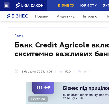
БІЗНЕСУ
ЮРИСТУ
БУ
БІЗНЕС
Новини
Аналітика
Інтерв'ю
П
Галузі
Банк Сredit Agricole вкл
сиситемно важливих бан
13 березня 2023, 11:01
520
0
Реклама