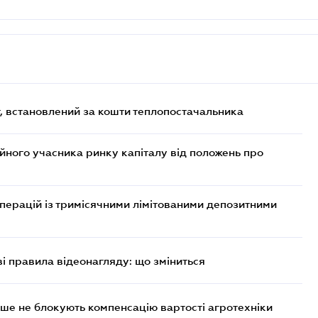
, встановлений за кошти теплопостачальника
ійного учасника ринку капіталу від положень про
операцій із тримісячними лімітованими депозитними
ві правила відеонагляду: що зміниться
ше не блокують компенсацію вартості агротехніки