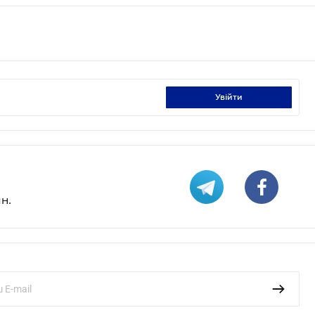
увійти
н.