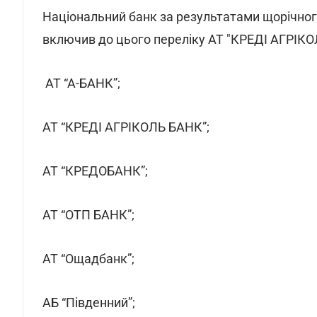
Національний банк за результатами щорічног
включив до цього переліку АТ "КРЕДІ АГРІКОЛ
АТ “А-БАНК”;
АТ “КРЕДІ АГРІКОЛЬ БАНК”;
АТ “КРЕДОБАНК”;
АТ “ОТП БАНК”;
АТ “Ощадбанк”;
АБ “Південний”;