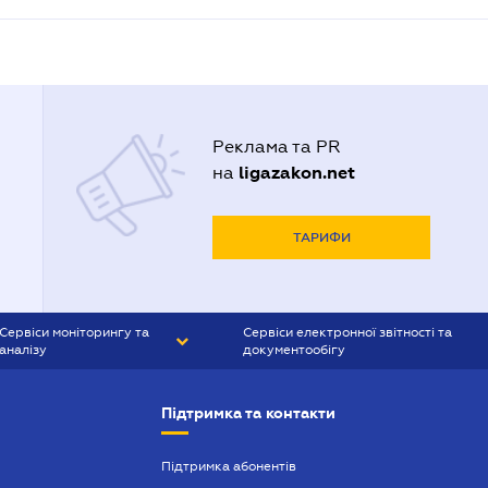
Реклама та PR
ligazakon.net
на
ТАРИФИ
Сервіси моніторингу та
Сервіси електронної звітності та
аналізу
документообігу
CONTR AGENT
Liga:REPORT
Підтримка та контакти
SMS-МАЯК
VERDICTUM
Підтримка абонентів