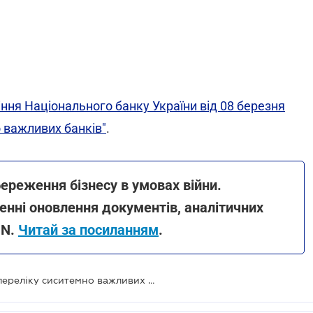
ння Національного банку України від 08 березня
 важливих банків"
.
ереження бізнесу в умовах війни.
нні оновлення документів, аналітичних
ON.
Читай за посиланням
.
Банк Сredit Agricole включено до переліку сиситемно важливих банків