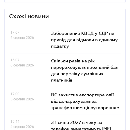
Схожі новини
17.07
Заборонений КВЕД у ЄДР не
6 серпня 2026
привід для відмови в єдиному
податку
15.07
Скільки разів на рік
6 серпня 2026
перераховують прохідний бал
для переліку сумлінних
платників
17.00
ВС захистив експортера олії
5 серпня 2026
від донарахувань за
трансфертним ціноутворенням
15.44
З 1 січня 2027 в чеку за
4 серпня 2026
телефон вимагатимуть IMEI