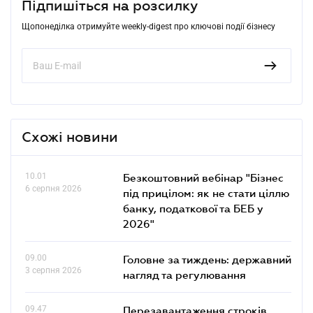
Підпишіться на розсилку
Щопонеділка отримуйте weekly-digest про ключові події бізнесу
Схожі новини
10.01
Безкоштовний вебінар "Бізнес
6 серпня 2026
під прицілом: як не стати ціллю
банку, податкової та БЕБ у
2026"
09.00
Головне за тиждень: державний
3 серпня 2026
нагляд та регулювання
09.47
Перезавантаження строків