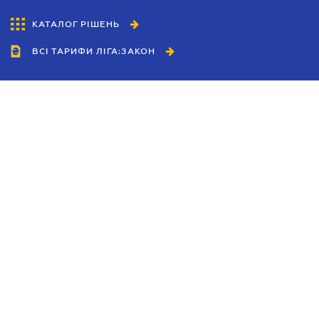
КАТАЛОГ РІШЕНЬ
ВСІ ТАРИФИ ЛІГА:ЗАКОН
Співробітництво
Агенти
Дилери
Політика конфіденційності
Умови використання сайту
Реклама
Блог
Новини компанії
Керівництва
Каталоги компаній
Теми в центрі уваги