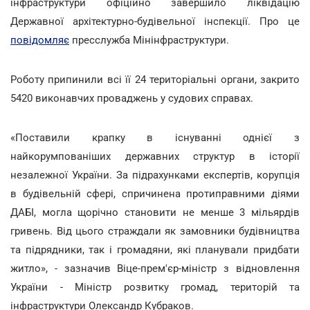
інфраструктури офіційно завершило ліквідацію
Державної архітектурно-будівельної інспекції. Про це
повідомляє
пресслужба Мінінфраструктури.
Роботу припинили всі її 24 територіальні органи, закрито
5420 виконавчих проваджень у судових справах.
«Поставили крапку в існуванні однієї з
найкорумпованіших державних структур в історії
незалежної України. За підрахунками експертів, корупція
в будівельній сфері, спричинена протиправними діями
ДАБІ, могла щорічно становити не менше 3 мільярдів
гривень. Від цього страждали як замовники будівництва
та підрядники, так і громадяни, які планували придбати
житло», - зазначив Віце-прем'єр-міністр з відновлення
України - Міністр розвитку громад, територій та
інфраструктури Олександр Кубраков.