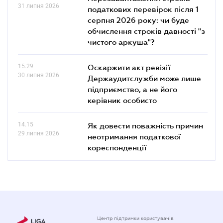
31 липня 2026
податкових перевірок після 1
серпня 2026 року: чи буде
обчислення строків давності "з
чистого аркуша"?
15.29
Оскаржити акт ревізії
30 липня 2026
Держаудитслужби може лише
підприємство, а не його
керівник особисто
14.15
Як довести поважність причин
29 липня 2026
неотримання податкової
кореспонденції
Центр підтримки користувачів