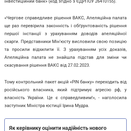
інвестиційний банк» (код згідно з ЄДРПОУ 26410155).
«Чергове справедливе рішення ВАКС, Апеляційна палата
ще раз перевірила законність і обґрунтованість рішення
першої інстанції з урахуванням доводів апеляційної
скарги. Представники Мін'юсту висловили свою позицію
та просили відхилити її. З урахуванням усіх доказів,
Апеляційна палата не знайшла підстав для зміни чи
скасування рішення ВАКС від 27.02.2023.
Тому контрольний пакет акцій «PIN банку» переходить від
російського власника, який підтримує агресію рф, у
власність України. Це є справедливим!», - наголосила
заступник Міністра юстиції Ірина Мудра.
Як керівнику оцінити надійність нового