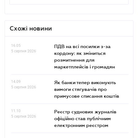
Схожі новини
16.05
ПДВ на всі посилки з-за
5 серпня 2026
кордону: як зміниться
розмитнення для
маркетплейсів і громадян
14.09
Як банки тепер виконують
5 серпня 2026
вимоги стягувачів про
примусове списання коштів
11.10
Реєстр суднових журналів
5 серпня 2026
офіційно став публічним
електронним реєстром