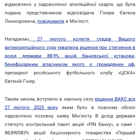
відмовлено у задоволенні апеляційної скарги, що була
подана представником відповідача Гінера Євгена
Ленноровича,
повідомили
в Мін'юсті.
Нагадаємо,
27 лютого колегія суддів Вищого
антикорупційного суду ухвалила рішення про стягнення в
дохід держави 88,9% акцій банківської установи,
бенефіціарним власником якого є громадянин рф
,
президент російського футбольного клубу «ЦСКА»
Євгеній Гінер.
Таким чином, вступило в законну силу
рішення ВАКС від
27 лютого 2023 року
, яким було в повному обсязі
задоволено позовну заяву Мін'юсту. В дохід держави
стягнуто контрольний пакет акцій «PIN банку», а саме -
88,890583% акцій Акціонерного товариства «Перший