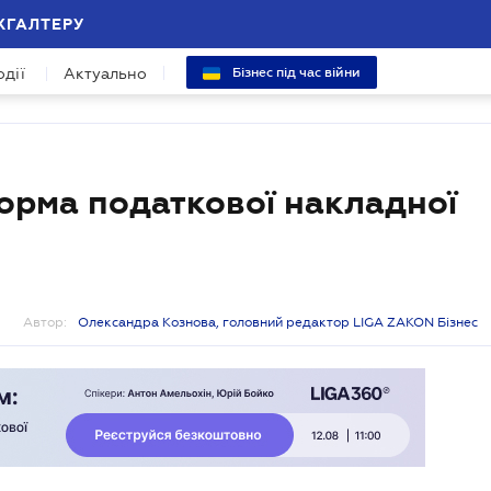
ХГАЛТЕРУ
одії
Актуально
Бізнес під час війни
форма податкової накладної
Автор:
Олександра Кознова, головний редактор LIGA ZAKON Бізнес