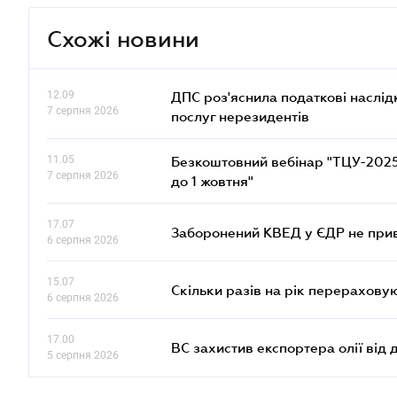
Схожі новини
12.09
ДПС роз'яснила податкові наслід
7 серпня 2026
послуг нерезидентів
11.05
Безкоштовний вебінар "ТЦУ-2025: 
7 серпня 2026
до 1 жовтня"
17.07
Заборонений КВЕД у ЄДР не прив
6 серпня 2026
15.07
Скільки разів на рік перерахову
6 серпня 2026
17.00
ВС захистив експортера олії від
5 серпня 2026