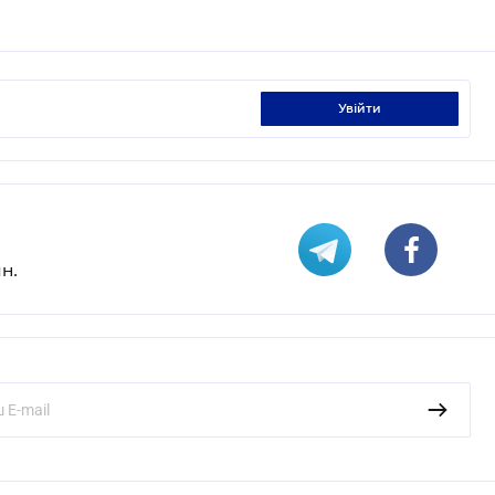
увійти
н.