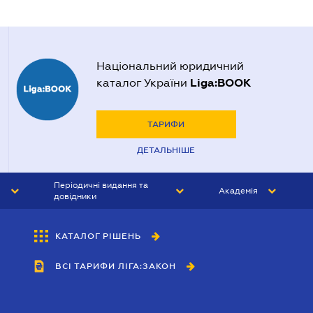
Національний юридичний
Liga:BOOK
каталог України
ТАРИФИ
ДЕТАЛЬНІШЕ
Періодичні видання та
Академія
довідники
ЮРИСТ&ЗАКОН
АКАДЕМІЯ ЛІГА:ЗАКОН
КАТАЛОГ РІШЕНЬ
БУХГАЛТЕР&ЗАКОН
ВСІ ТАРИФИ ЛІГА:ЗАКОН
ВІСНИК МСФЗ
ІНТЕРБУХ