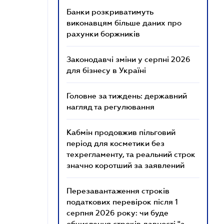
Банки розкриватимуть
виконавцям більше даних про
рахунки боржників
Законодавчі зміни у серпні 2026
для бізнесу в Україні
Головне за тиждень: державний
нагляд та регулювання
Кабмін продовжив пільговий
період для косметики без
техрегламенту, та реальний строк
значно коротший за заявлений
Перезавантаження строків
податкових перевірок після 1
серпня 2026 року: чи буде
обчислення строків давності "з