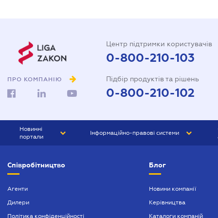
Центр підтримки користувачів
0-800-210-103
Підбір продуктів та рішень
ПРО КОМПАНІЮ
0-800-210-102
Новинні
Інформаційно-правові системи
портали
ЮРЛІГА
Право України
Співробітництво
Блог
БІЗНЕС
ГРАНД
БУХГАЛТЕР.ua
ПРАЙМ
Агенти
Новини компанії
Дилери
Керівництва
БУХГАЛТЕР ПРОФ
Політика конфіденційності
Каталоги компаній