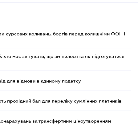
ки курсових коливань, боргів перед колишніми ФОП і
хто має звітувати, що змінилося та як підготуватися
ід для відмови в єдиному податку
ють прохідний бал для переліку сумлінних платників
 донарахувань за трансфертним ціноутворенням