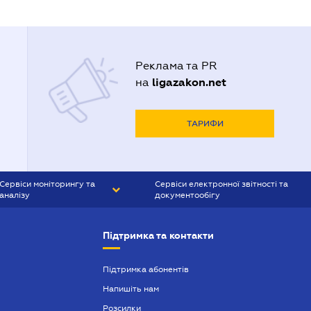
Реклама та PR
ligazakon.net
на
ТАРИФИ
Сервіси моніторингу та
Сервіси електронної звітності та
аналізу
документообігу
CONTR AGENT
Liga:REPORT
Підтримка та контакти
SMS-МАЯК
VERDICTUM
Підтримка абонентів
Напишіть нам
SEMANTRUM
Розсилки