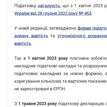
Податківці
нагадують
, що з 1 квітня 2023 
України від 28 грудня 2022 року № 463
.
У новій редакції, затверджено
форми податк
додану вартість
та
уточнюючого розрахун
вартість
.
Так
з 1 квітня 2023 року
платники зобов'я
накладних податкові накладні та розрахунки 
податкових накладних за новою формою, в 
коригування кількісних та вартісних показникі
не зареєстровані в ЄРПН.
З
1 травня 2023 року
податкову декларацію з 