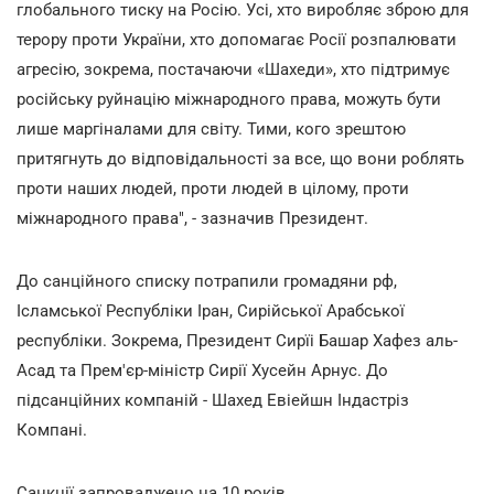
глобального тиску на Росію. Усі, хто виробляє зброю для
терору проти України, хто допомагає Росії розпалювати
агресію, зокрема, постачаючи «Шахеди», хто підтримує
російську руйнацію міжнародного права, можуть бути
лише маргіналами для світу. Тими, кого зрештою
притягнуть до відповідальності за все, що вони роблять
проти наших людей, проти людей в цілому, проти
міжнародного права", - зазначив Президент.
До санційного списку потрапили громадяни рф,
Ісламської Республіки Іран, Сирійської Арабської
республіки. Зокрема, Президент Сирїі Башар Хафез аль-
Асад та Прем'єр-міністр Сирії Хусейн Арнус. До
підсанційних компаній - Шахeд Евіейшн Індастріз
Компані.
Санкції запроваджено на 10 років.