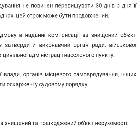
ування не повинен перевищувати 30 днів з дня її
адках, цей строк може бути продовжений.
ідмову в наданні компенсації за знищений об'єкт
 затвердити виконавчий орган ради, військової
-цивільної адміністрації населеного пункту.
ої влади, органів місцевого самоврядування, інших
ути оскаржені у судовому порядку.
за знищений та пошкоджений об'єкт нерухомості: