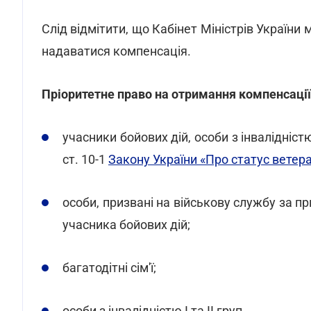
Слід відмітити, що Кабінет Міністрів України
надаватися компенсація.
Пріоритетне право на отримання компенсації
учасники бойових дій, особи з інвалідністю 
ст. 10-1
Закону України «Про статус ветеран
особи, призвані на військову службу за пр
учасника бойових дій;
багатодітні сім'ї;
особи з інвалідністю І та ІІ груп.