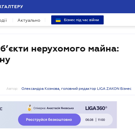
ХГАЛТЕРУ
одії
Актуально
Бізнес під час війни
об’єкти нерухомого майна:
ну
Автор:
Олександра Кознова, головний редактор LIGA ZAKON Бізнес