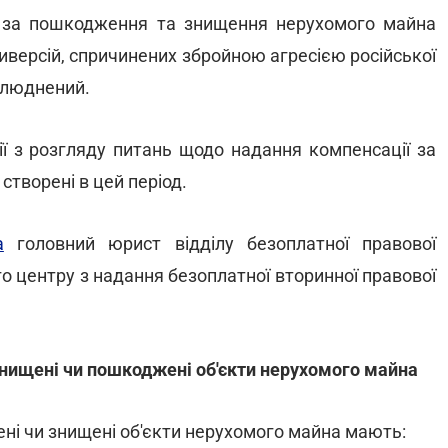
за пошкодження та знищення нерухомого майна
диверсій, спричинених збройною агресією російської
рилюднений.
ї з розгляду питань щодо надання компенсації за
створені в цей період.
а
головний юрист відділу безоплатної правової
о центру з надання безоплатної вторинної правової
знищені чи пошкоджені об'єкти нерухомого майна
ні чи знищені об'єкти нерухомого майна мають: