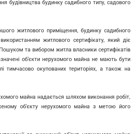
ня будівництва будинку садибного типу, садового
іншого житлового приміщення, будинку садибного
 використанням житлового сертифікату, який діє
. Пошуком та вибором житла власники сертифікатів
азначені об'єкти нерухомого майна не мають бути
лі тимчасово окупованих територіях, а також на
ухомого майна надається шляхом виконання робіт,
женому об'єкту нерухомого майна з метою його