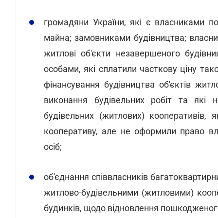
громадяни України, які є власниками п
майна; замовниками будівництва; власни
житлові об'єкти незавершеного будівни
особами, які сплатили часткову ціну тако
фінансування будівництва об'єктів жит
виконання будівельних робіт та які 
будівельних (житлових) кооперативів, 
кооперативу, але не оформили право в
осіб;
об'єднання співвласників багатоквартирни
житлово-будівельними (житловими) кооп
будинків, щодо відновлення пошкодженог