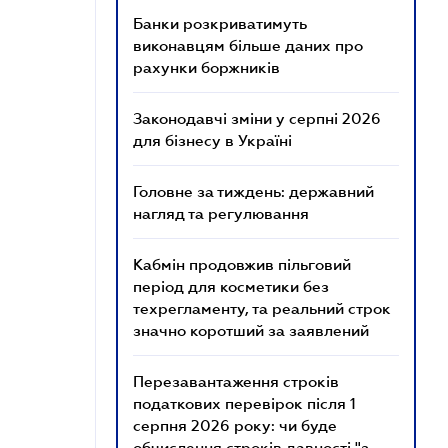
Банки розкриватимуть
виконавцям більше даних про
рахунки боржників
Законодавчі зміни у серпні 2026
для бізнесу в Україні
Головне за тиждень: державний
нагляд та регулювання
Кабмін продовжив пільговий
період для косметики без
техрегламенту, та реальний строк
значно коротший за заявлений
Перезавантаження строків
податкових перевірок після 1
серпня 2026 року: чи буде
обчислення строків давності "з