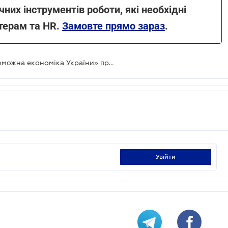
чних інструментів роботи, які необхідні
терам та HR.
Замовте прямо зараз
.
Програму USAID «Конкурентоспроможна економіка України» продовжено до жовтня 2025 року зі збільшенням фінансування
увійти