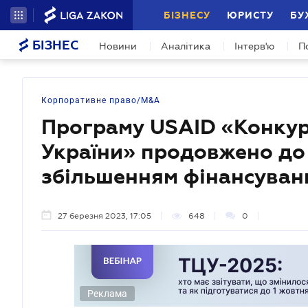
БІЗНЕСУ
ЮРИСТУ
БУ
БІЗНЕС
Новини
Аналітика
Інтерв'ю
П
Корпоративне право/M&A
Програму USAID «Конку
України» продовжено до 
збільшенням фінансуван
27 березня 2023, 17:05
648
0
Реклама