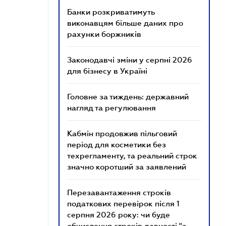
Банки розкриватимуть
виконавцям більше даних про
рахунки боржників
Законодавчі зміни у серпні 2026
для бізнесу в Україні
Головне за тиждень: державний
нагляд та регулювання
Кабмін продовжив пільговий
період для косметики без
техрегламенту, та реальний строк
значно коротший за заявлений
Перезавантаження строків
податкових перевірок після 1
серпня 2026 року: чи буде
обчислення строків давності "з