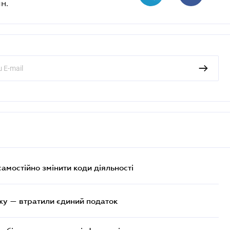
н.
самостійно змінити коди діяльності
жу — втратили єдиний податок