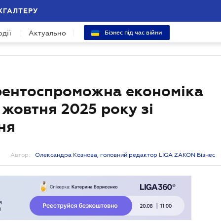
ХГАЛТЕРУ
одії
Актуально
Бізнес під час війни
рентоспроможна економіка
жовтня 2025 року зі
ня
Автор:
Олександра Кознова, головний редактор LIGA ZAKON Бізнес