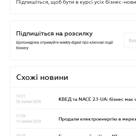
Підпишіться, щоб бути в курсі усіх бізнес-нови
Підпишіться на розсилку
Щопонеділка отримуйте weekly-digest про ключові події
бізнесу
Схожі новини
10.01
КВЕД та NACE 2.1-UA: бізнес має 
22 липня 2026
17.09
Продали електроенергію в мере
13 липня 2026
10.55