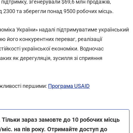
 підтримку, згенерували $69,6 млн продажів,
д 2300 та зберегли понад 9500 робочих місць.
міка України» надалі підтримуватиме український
ню його конкурентних переваг, реалізації
тійкості української економіки. Водночас
ких як дерегуляція, зусилля зі сприяння
ожливості першими:
Програма USAID
 Тільки зараз замовте до 10 робочих місць
міс. на пів року. Отримайте доступ до