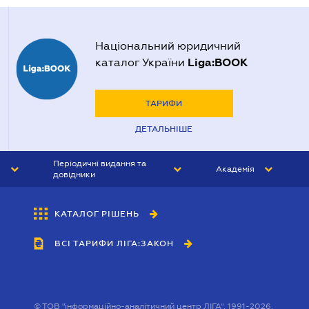
Національний юридичний
Liga:BOOK
каталог України
ТАРИФИ
ДЕТАЛЬНІШЕ
Періодичні видання та
Академія
довідники
ЮРИСТ&ЗАКОН
АКАДЕМІЯ ЛІГА:ЗАКОН
КАТАЛОГ РІШЕНЬ
БУХГАЛТЕР&ЗАКОН
ВСІ ТАРИФИ ЛІГА:ЗАКОН
ВІСНИК МСФЗ
ІНТЕРБУХ
ОСОБИСТИЙ ЕКСПЕРТ
©
ТОВ "інформаційно-аналітичний центр ЛІГА", 1991-2026.