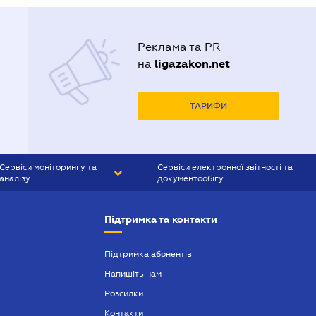
Реклама та PR
ligazakon.net
на
ТАРИФИ
Сервіси моніторингу та
Сервіси електронної звітності та
аналізу
документообігу
CONTR AGENT
Liga:REPORT
Підтримка та контакти
SMS-МАЯК
VERDICTUM
Підтримка абонентів
Напишіть нам
SEMANTRUM
Розсилки
SMS-МАЯК ІПОТЕКА
Контакти