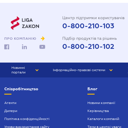
Центр підтримки користувачів
0-800-210-103
Підбір продуктів та рішень
ПРО КОМПАНІЮ
0-800-210-102
Новинні
Інформаційно-правові системи
портали
ЮРЛІГА
Право України
Співробітництво
Блог
БІЗНЕС
ГРАНД
БУХГАЛТЕР.ua
ПРАЙМ
Агенти
Новини компанії
Дилери
Керівництва
БУХГАЛТЕР ПРОФ
Політика конфіденційності
Каталоги компаній
ЮРИСТ ПРОФ
Умови використання сайту
Теми в центрі уваги