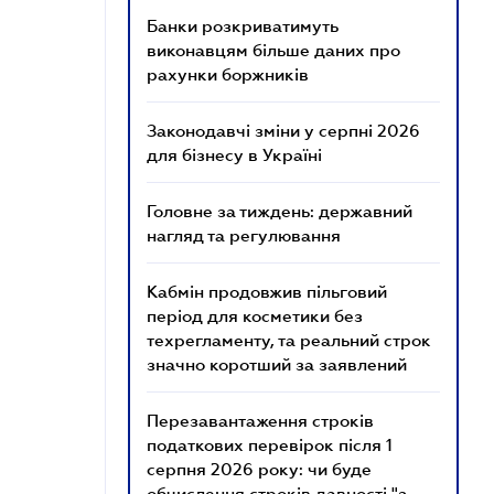
Банки розкриватимуть
виконавцям більше даних про
рахунки боржників
Законодавчі зміни у серпні 2026
для бізнесу в Україні
Головне за тиждень: державний
нагляд та регулювання
Кабмін продовжив пільговий
період для косметики без
техрегламенту, та реальний строк
значно коротший за заявлений
Перезавантаження строків
податкових перевірок після 1
серпня 2026 року: чи буде
обчислення строків давності "з