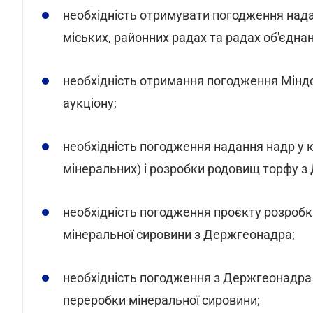
необхідність отримувати погодження нада
міських, районних радах та радах об'єдна
необхідність отримання погодження Міндо
аукціону;
необхідність погодження надання надр у 
мінеральних) і розробки родовищ торфу 
необхідність погодження проєкту розроб
мінеральної сировини з Держгеонадра;
необхідність погодження з Держгеонадра
переробки мінеральної сировини;