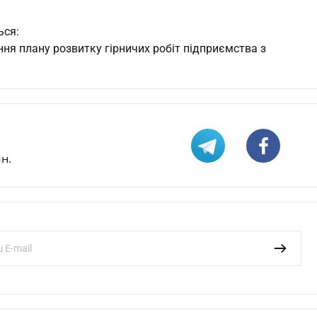
ься:
ня плану розвитку гірничих робіт підприємства з
н.