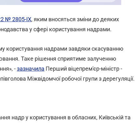
22 № 2805-IX
, яким вносяться зміни до деяких
нодавства у сфері користування надрами.
ему користування надрами завдяки скасуванню
улювання. Таке рішення сприятиме залученню
ння», -
зазначила
Перший віцепрем'єр-міністр -
півголова Міжвідомчої робочої групи з дерегуляції.
ня надр у користування в обласних, Київській та