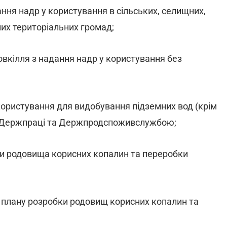
ння надр у користування в сільських, селищних,
них територіальних громад;
вкілля з надання надр у користування без
користування для видобування підземних вод (крім
з Держпраці та Держпродспоживслужбою;
ки родовища корисних копалин та переробки
 плану розробки родовищ корисних копалин та