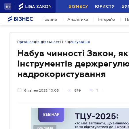
БІЗНЕСУ
ЮРИСТУ
БУ
БІЗНЕС
Новини
Аналітика
Інтерв'ю
П
Організація діяльності і ліцензування
Набув чинності Закон, як
інструментів держрегулю
надрокористування
6 квітня 2023, 10:05
879
1
Реклама