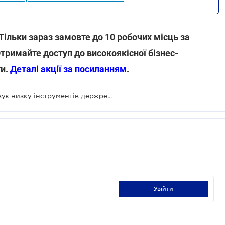
 Тільки зараз замовте до 10 робочих місць за
Отримайте доступ до високоякісної бізнес-
ти.
Деталі акції за посиланням
.
Набув чинності Закон, який скасовує низку інструментів держрегулювання у сфері надрокористування
увійти