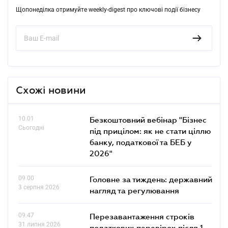
Щопонеділка отримуйте weekly-digest про ключові події бізнесу
Схожі новини
10.01
Безкоштовний вебінар "Бізнес
Сьогодні
під прицілом: як не стати ціллю
банку, податкової та БЕБ у
2026"
09.00
Головне за тиждень: державний
3 серпня 2026
нагляд та регулювання
09.47
Перезавантаження строків
31 липня 2026
податкових перевірок після 1