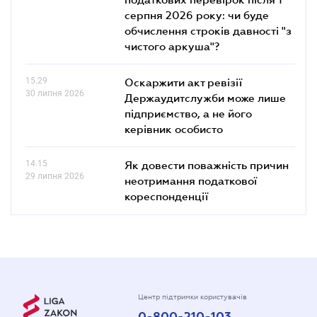
серпня 2026 року: чи буде
обчислення строків давності "з
чистого аркуша"?
15.29
Оскаржити акт ревізії
30 липня 2026
Держаудитслужби може лише
підприємство, а не його
керівник особисто
14.15
Як довести поважність причин
29 липня 2026
неотримання податкової
кореспонденції
Центр підтримки користувачів
0-800-210-103