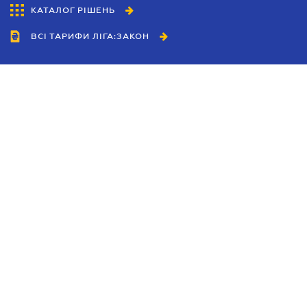
КАТАЛОГ РІШЕНЬ
ВСІ ТАРИФИ ЛІГА:ЗАКОН
Співробітництво
Агенти
Дилери
Політика конфіденційності
Умови використання сайту
Реклама
Блог
Новини компанії
Керівництва
Каталоги компаній
Теми в центрі уваги