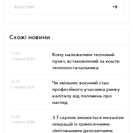
Схожі новини
17.05
Кому належатиме тепловий
7 серпня 2026
пункт, встановлений за кошти
теплопостачальника
15.10
Чи звільняє воєнний стан
7 серпня 2026
професійного учасника ринку
капіталу від положень про
нагляд
13.40
З 7 серпня змінюється механізм
7 серпня 2026
операцій із тримісячними
лімітованими депозитними