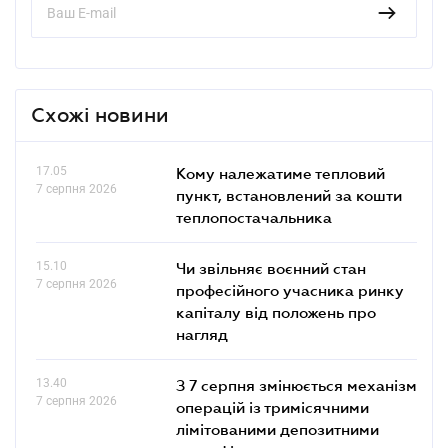
Схожі новини
17.05
Кому належатиме тепловий
7 серпня 2026
пункт, встановлений за кошти
теплопостачальника
15.10
Чи звільняє воєнний стан
7 серпня 2026
професійного учасника ринку
капіталу від положень про
нагляд
13.40
З 7 серпня змінюється механізм
7 серпня 2026
операцій із тримісячними
лімітованими депозитними