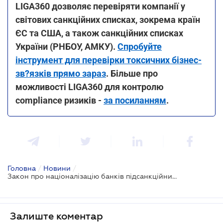
LIGA360 дозволяє перевіряти компанії у
світових санкційних списках, зокрема країн
ЄС та США, а також санкційних списках
України (РНБОУ, АМКУ).
Спробуйте
інструмент для перевірки токсичних бізнес-
зв?язків прямо зараз
. Більше про
можливості LIGA360 для контролю
compliance ризиків -
за посиланням
.
Головна
/
Новини
/
Закон про націоналізацію банків підсанкційних осіб прийнято за основу
Залиште коментар