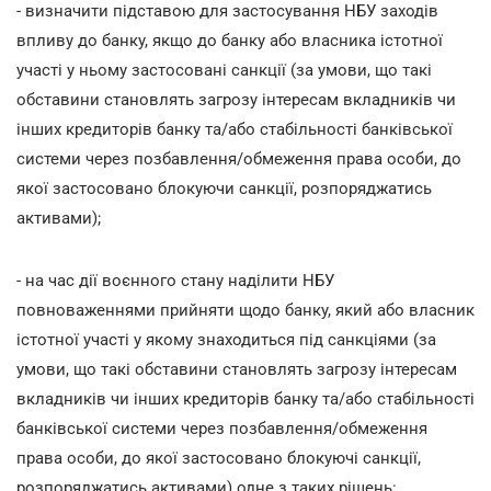
- визначити підставою для застосування НБУ заходів
впливу до банку, якщо до банку або власника істотної
участі у ньому застосовані санкції (за умови, що такі
обставини становлять загрозу інтересам вкладників чи
інших кредиторів банку та/або стабільності банківської
системи через позбавлення/обмеження права особи, до
якої застосовано блокуючи санкції, розпоряджатись
активами);
- на час дії воєнного стану наділити НБУ
повноваженнями прийняти щодо банку, який або власник
істотної участі у якому знаходиться під санкціями (за
умови, що такі обставини становлять загрозу інтересам
вкладників чи інших кредиторів банку та/або стабільності
банківської системи через позбавлення/обмеження
права особи, до якої застосовано блокуючі санкції,
розпоряджатись активами) одне з таких рішень: