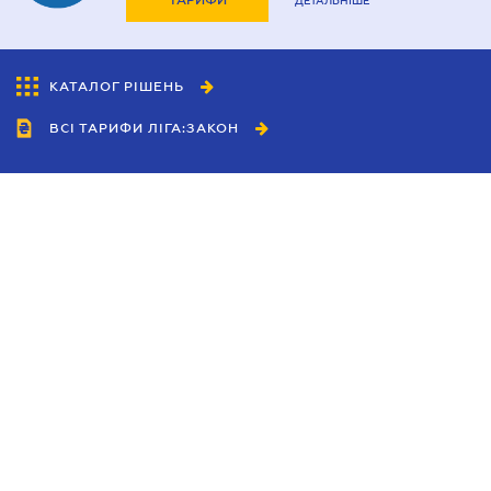
ТАРИФИ
ДЕТАЛЬНІШЕ
КАТАЛОГ РІШЕНЬ
ВСІ ТАРИФИ ЛІГА:ЗАКОН
Співробітництво
Агенти
Дилери
Політика конфіденційності
Умови використання сайту
Реклама
Блог
Новини компанії
Керівництва