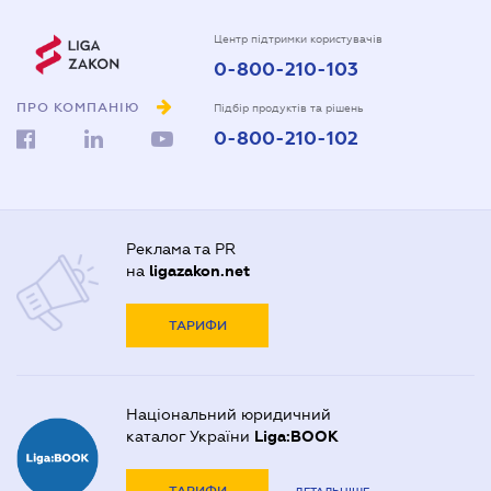
Центр підтримки користувачів
0-800-210-103
ПРО КОМПАНІЮ
Підбір продуктів та рішень
0-800-210-102
Реклама та PR
на
ligazakon.net
ТАРИФИ
Національний юридичний
каталог України
Liga:BOOK