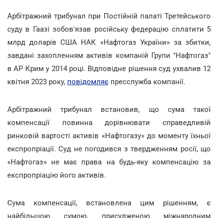
Арбітражний трибунал при Постійній палаті Третейського
суду в Гаазі зобов'язав російську федерацію сплатити 5
млрд доларів США НАК «Нафтогаз України» за збитки,
завдані захопленням активів компаній Групи "Нафтогаз"
в АР Крим у 2014 році. Відповідне рішення суд ухвалив 12
квітня 2023 року,
повідомляє
пресслужба компанії.
Арбітражний трибунал встановив, що сума такої
компенсації повинна дорівнювати справедливій
ринковій вартості активів «Нафтогазу» до моменту їхньої
експропріації. Суд не погодився з твердженням росії, що
«Нафтогаз» не має права на будь-яку компенсацію за
експропріацію його активів.
Сума компенсації, встановлена цим рішенням, є
найбільшою сумою, присудженою міжнародним