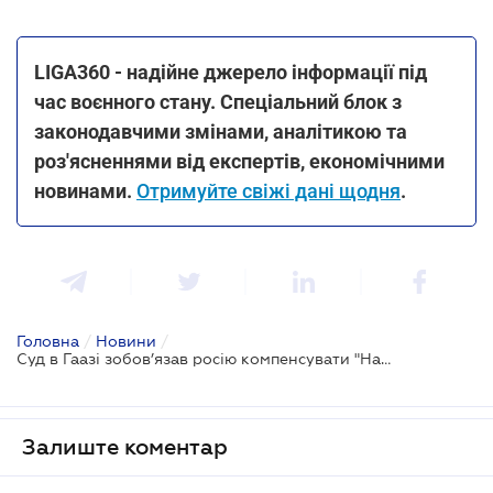
LIGA360 - надійне джерело інформації під
час воєнного стану. Спеціальний блок з
законодавчими змінами, аналітикою та
роз'ясненнями від експертів, економічними
новинами.
Отримуйте свіжі дані щодня
.
Головна
/
Новини
/
Суд в Гаазі зобов’язав росію компенсувати "Нафтогазу" 5 млрд доларів за збитки в Криму
Залиште коментар