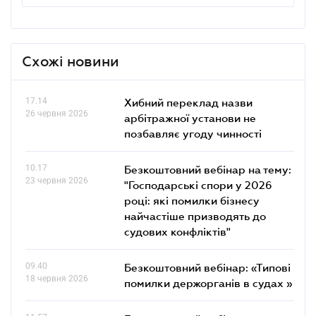
Схожі новини
17.14
Хибний переклад назви
26 червня 2026
арбітражної установи не
позбавляє угоду чинності
10.17
Безкоштовний вебінар на тему:
23 червня 2026
"Господарські спори у 2026
році: які помилки бізнесу
найчастіше призводять до
судових конфліктів"
09.40
Безкоштовний вебінар: «Типові
18 червня 2026
помилки держорганів в судах »