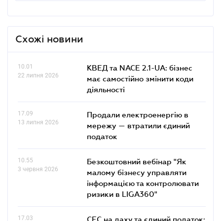
Схожі новини
10.01
КВЕД та NACE 2.1-UA: бізнес
22 липня 2026
має самостійно змінити коди
діяльності
17.09
Продали електроенергію в
13 липня 2026
мережу — втратили єдиний
податок
10.55
Безкоштовний вебінар "Як
3 червня 2026
малому бізнесу управляти
інформацією та контролювати
ризики в LIGA360"
17.03
СЕС на даху та єдиний податок: