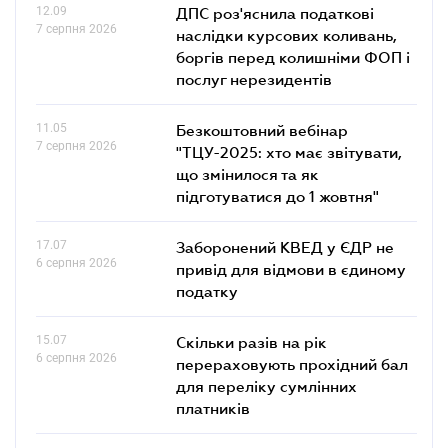
12.09
ДПС роз'яснила податкові
7 серпня 2026
наслідки курсових коливань,
боргів перед колишніми ФОП і
послуг нерезидентів
11.05
Безкоштовний вебінар
7 серпня 2026
"ТЦУ-2025: хто має звітувати,
що змінилося та як
підготуватися до 1 жовтня"
17.07
Заборонений КВЕД у ЄДР не
6 серпня 2026
привід для відмови в єдиному
податку
15.07
Скільки разів на рік
6 серпня 2026
перераховують прохідний бал
для переліку сумлінних
платників