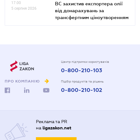
17.00
ВС захистив експортера олії
5 серпня 2026
від донарахувань за
трансфертним ціноутворенням
Центр підтримки користувачів
0-800-210-103
ПРО КОМПАНІЮ
Підбір продуктів та рішень
0-800-210-102
Реклама та PR
на
ligazakon.net