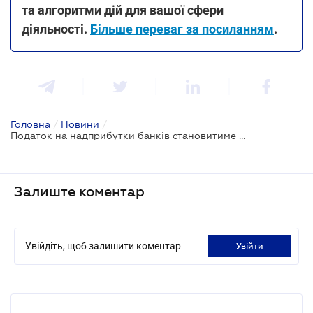
та алгоритми дій для вашої сфери
діяльності.
Більше переваг за посиланням
.
Головна
/
Новини
/
Податок на надприбутки банків становитиме 50%: Комітет ВР схвалив законопроєкт про оподаткування банків
Залиште коментар
Увійдіть, щоб залишити коментар
увійти