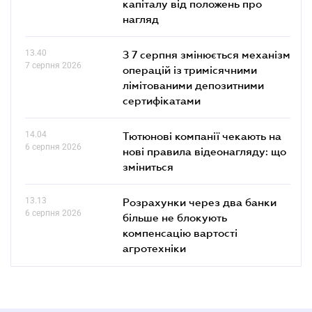
капіталу від положень про
нагляд
13.40
З 7 серпня змінюється механізм
7 серпня 2026
операцій із тримісячними
лімітованими депозитними
сертифікатами
14.04
Тютюнові компанії чекають на
6 серпня 2026
нові правила відеонагляду: що
зміниться
13.13
Розрахунки через два банки
6 серпня 2026
більше не блокують
компенсацію вартості
агротехніки