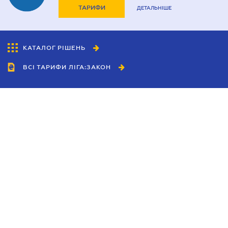
ТАРИФИ
ДЕТАЛЬНІШЕ
КАТАЛОГ РІШЕНЬ
ВСІ ТАРИФИ ЛІГА:ЗАКОН
Співробітництво
Агенти
Дилери
Політика конфіденційності
Умови використання сайту
Реклама
Блог
Новини компанії
Керівництва