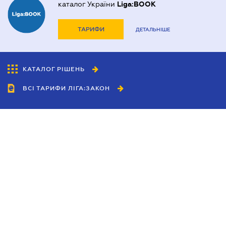
каталог України
Liga:BOOK
ТАРИФИ
ДЕТАЛЬНІШЕ
КАТАЛОГ РІШЕНЬ
ВСІ ТАРИФИ ЛІГА:ЗАКОН
Співробітництво
Агенти
Дилери
Політика конфіденційності
Умови використання сайту
Реклама
Блог