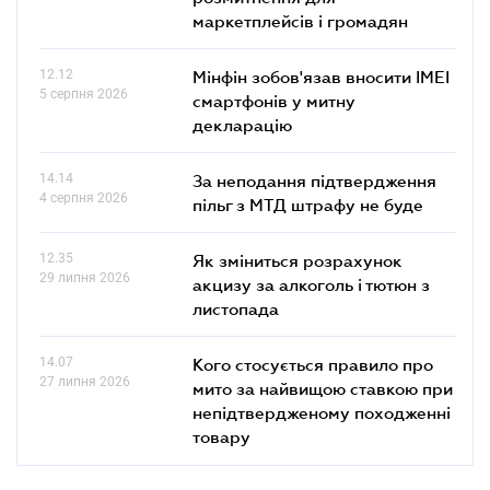
маркетплейсів і громадян
12.12
Мінфін зобов'язав вносити IMEI
5 серпня 2026
смартфонів у митну
декларацію
14.14
За неподання підтвердження
4 серпня 2026
пільг з МТД штрафу не буде
12.35
Як зміниться розрахунок
29 липня 2026
акцизу за алкоголь і тютюн з
листопада
14.07
Кого стосується правило про
27 липня 2026
мито за найвищою ставкою при
непідтвердженому походженні
товару