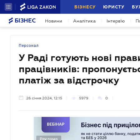
БІЗНЕСУ
ЮРИСТУ
БУ
БІЗНЕС
Новини
Аналітика
Інтерв'ю
П
Персонал
У Раді готують нові пра
працівників: пропонуєт
платіж за відстрочку
26 січня 2024, 12:15
5979
0
Реклама