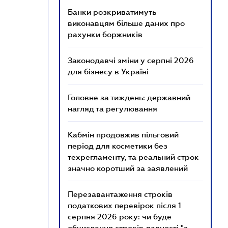
Банки розкриватимуть
виконавцям більше даних про
рахунки боржників
Законодавчі зміни у серпні 2026
для бізнесу в Україні
Головне за тиждень: державний
нагляд та регулювання
Кабмін продовжив пільговий
період для косметики без
техрегламенту, та реальний строк
значно коротший за заявлений
Перезавантаження строків
податкових перевірок після 1
серпня 2026 року: чи буде
обчислення строків давності "з