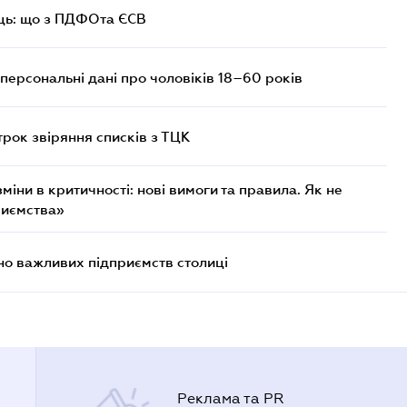
ць: що з ПДФОта ЄСВ
персональні дані про чоловіків 18–60 років
трок звіряння списків з ТЦК
міни в критичності: нові вимоги та правила. Як не
риємства»
о важливих підприємств столиці
Реклама та PR