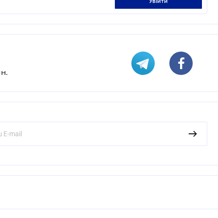
увійти
н.