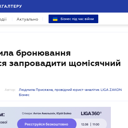
ХГАЛТЕРУ
одії
Актуально
Бізнес під час війни
вила бронювання
ься запровадити щомісячний
Автор:
Людмила Присяжна, провідний юрист-аналітик LIGA ZAKON
Бізнес