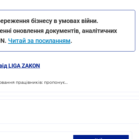
ереження бізнесу в умовах війни.
нні оновлення документів, аналітичних
ON.
Читай за посиланням
.
 від LIGA ZAKON
У Раді готують нові правила бронювання працівників: пропонується запровадити щомісячний платіж за відстрочку