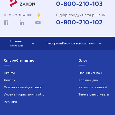
0-800-210-103
Підбір продуктів та рішень
ПРО КОМПАНІЮ
0-800-210-102
Новинні
Інформаційно-правові системи
портали
ЮРЛІГА
Право України
Співробітництво
Блог
БІЗНЕС
ГРАНД
БУХГАЛТЕР.ua
ПРАЙМ
Агенти
Новини компанії
Дилери
Керівництва
БУХГАЛТЕР ПРОФ
Політика конфіденційності
Каталоги компаній
ЮРИСТ ПРОФ
Умови використання сайту
Теми в центрі уваги
ЮРИСТ
Реклама
ПІДПРИЄМЕЦЬ