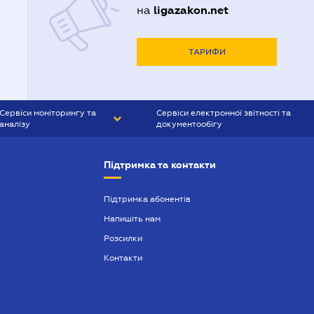
ligazakon.net
на
ТАРИФИ
Сервіси моніторингу та
Сервіси електронної звітності та
аналізу
документообігу
CONTR AGENT
Liga:REPORT
Підтримка та контакти
SMS-МАЯК
VERDICTUM
Підтримка абонентів
Напишіть нам
SEMANTRUM
Розсилки
SMS-МАЯК ІПОТЕКА
Контакти