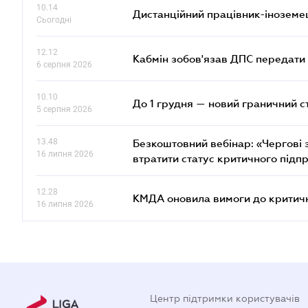
10.14
Дистанційний працівник-іноземе
Сьогодні
12.12
Кабмін зобов'язав ДПС передати 
6 серпня 2026
10.10
До 1 грудня — новий граничний с
5 серпня 2026
13.48
Безкоштовний вебінар: «Чергові з
16 липня 2026
втратити статус критичного підп
12.28
КМДА оновила вимоги до критичн
16 липня 2026
Центр підтримки користувачів