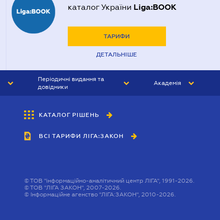
Liga:BOOK
каталог України
ТАРИФИ
ДЕТАЛЬНІШЕ
Періодичні видання та
Академія
довідники
ЮРИСТ&ЗАКОН
АКАДЕМІЯ ЛІГА:ЗАКОН
КАТАЛОГ РІШЕНЬ
БУХГАЛТЕР&ЗАКОН
ВСІ ТАРИФИ ЛІГА:ЗАКОН
ВІСНИК МСФЗ
ІНТЕРБУХ
ОСОБИСТИЙ ЕКСПЕРТ
©
ТОВ "інформаційно-аналітичний центр ЛІГА", 1991-2026.
©
ТОВ "ЛІГА ЗАКОН", 2007-2026.
©
Інформаційне агенство "ЛІГА:ЗАКОН", 2010-2026.