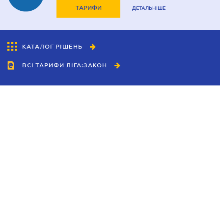
ТАРИФИ
ДЕТАЛЬНІШЕ
КАТАЛОГ РІШЕНЬ
ВСІ ТАРИФИ ЛІГА:ЗАКОН
Співробітництво
Агенти
Дилери
Політика конфіденційності
Умови використання сайту
Реклама
Блог
Новини компанії
Керівництва