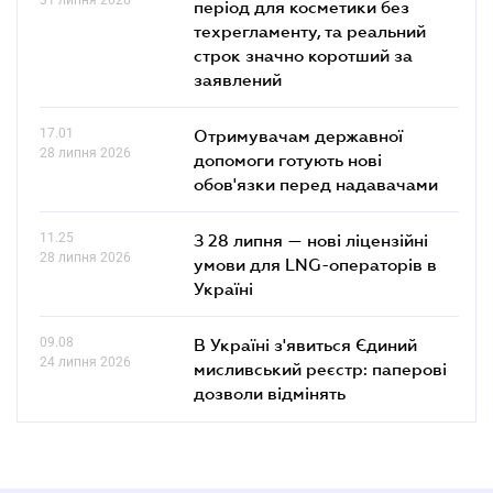
період для косметики без
техрегламенту, та реальний
строк значно коротший за
заявлений
17.01
Отримувачам державної
28 липня 2026
допомоги готують нові
обов'язки перед надавачами
11.25
З 28 липня — нові ліцензійні
28 липня 2026
умови для LNG-операторів в
Україні
09.08
В Україні з'явиться Єдиний
24 липня 2026
мисливський реєстр: паперові
дозволи відмінять