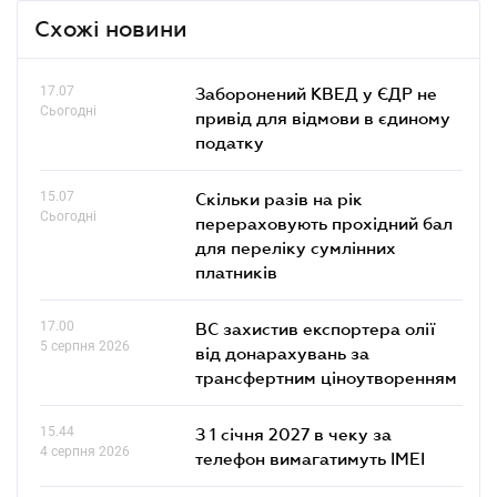
Схожі новини
17.07
Заборонений КВЕД у ЄДР не
Сьогодні
привід для відмови в єдиному
податку
15.07
Скільки разів на рік
Сьогодні
перераховують прохідний бал
для переліку сумлінних
платників
17.00
ВС захистив експортера олії
5 серпня 2026
від донарахувань за
трансфертним ціноутворенням
15.44
З 1 січня 2027 в чеку за
4 серпня 2026
телефон вимагатимуть IMEI