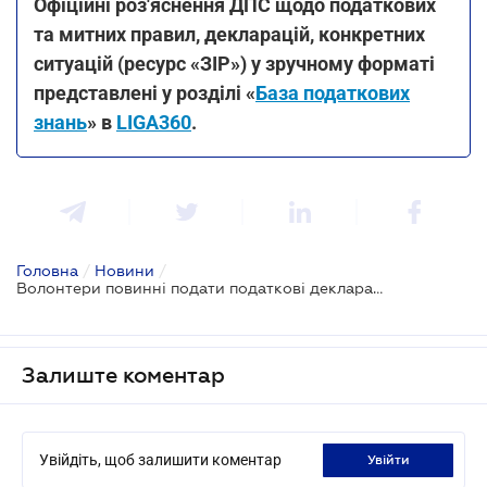
Офіційні роз'яснення ДПС щодо податкових
та митних правил, декларацій, конкретних
ситуацій (ресурс «ЗІР») у зручному форматі
представлені у розділі «
База податкових
знань
» в
LIGA360
.
Головна
/
Новини
/
Волонтери повинні подати податкові декларації до 1 травня: які кошти не підлягають оподаткуванню
Залиште коментар
Увійдіть, щоб залишити коментар
увійти