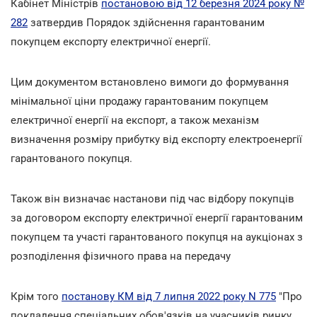
Кабінет Міністрів
постановою від 12 березня 2024 року №
282
затвердив Порядок здійснення гарантованим
покупцем експорту електричної енергії.
Цим документом встановлено вимоги до формування
мінімальної ціни продажу гарантованим покупцем
електричної енергії на експорт, а також механізм
визначення розміру прибутку від експорту електроенергії
гарантованого покупця.
Також він визначає настанови під час відбору покупців
за договором експорту електричної енергії гарантованим
покупцем та участі гарантованого покупця на аукціонах з
розподілення фізичного права на передачу
Крім того
постанову КМ від 7 липня 2022 року N 775
"Про
покладення спеціальних обов'язків на учасників ринку