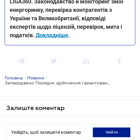
LIGA360. Законодавство й моніторинг змін
енергоринку, перевірка контрагентів з
України та Великобританії, відповіді
експертів щодо ліцензій, перевірок, мита і
податків.
Докладніше
.
Головна
/
Новини
/
Затверджено Порядок здійснення гарантованим покупцем експорту електроенергії
Залиште коментар
Увійдіть, щоб залишити коментар
увійти