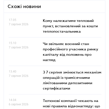
Схожі новини
17.05
Кому належатиме тепловий
7 серпня 2026
пункт, встановлений за кошти
теплопостачальника
15.10
Чи звільняє воєнний стан
7 серпня 2026
професійного учасника ринку
капіталу від положень про
нагляд
13.40
З 7 серпня змінюється механізм
7 серпня 2026
операцій із тримісячними
лімітованими депозитними
сертифікатами
14.04
Тютюнові компанії чекають на
6 серпня 2026
нові правила відеонагляду: що