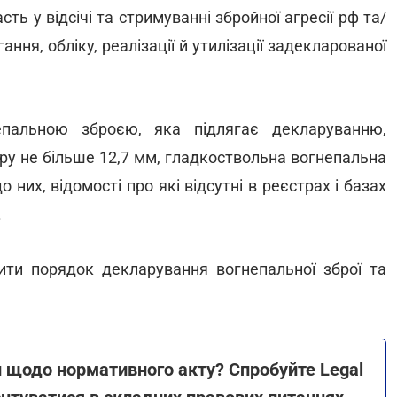
сть у відсічі та стримуванні збройної агресії рф та/
ння, обліку, реалізації й утилізації задекларованої
епальною зброєю, яка підлягає декларуванню,
бру не більше 12,7 мм, гладкоствольна вогнепальна
 них, відомості про які відсутні в реєстрах і базах
.
вити порядок декларування вогнепальної зброї та
ки щодо нормативного акту? Спробуйте Legal