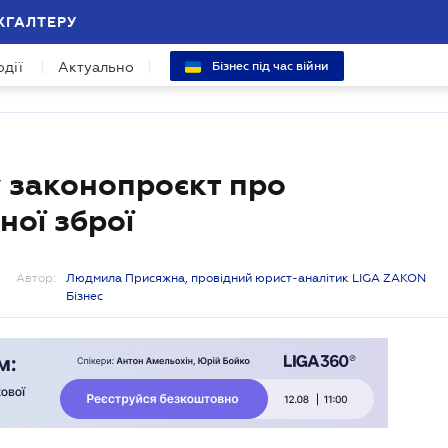
ХГАЛТЕРУ
одії
Актуально
Бізнес під час війни
 законопроєкт про
ої зброї
Автор:
Людмила Присяжна, провідний юрист-аналітик LIGA ZAKON
Бізнес