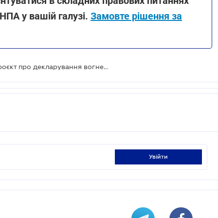
єнтуватися в складних правових питаннях
НПА у вашій галузі.
Замовте рішення за
Рада прийняла за основу законопроєкт про декларування вогнепальної зброї
увійти