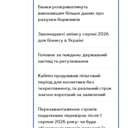
Банки розкриватимуть
виконавцям більше даних про
рахунки боржників
Законодавчі зміни у серпні 2026
для бізнесу в Україні
Головне за тиждень: державний
нагляд та регулювання
Кабмін продовжив пільговий
період для косметики без
техрегламенту, та реальний строк
значно коротший за заявлений
Перезавантаження строків
податкових перевірок після 1
серпня 2026 року: чи буде
обчислення строків давності "з