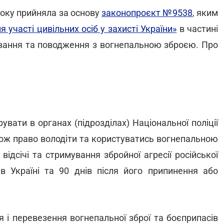
року прийняла за основу
законопроєкт №9538
, яким
 участі цивільних осіб у захисті України»
в частині
вання та поводження з вогнепальною зброєю. Про
вати в органах (підрозділах) Національної поліції
кож право володіти та користуватись вогнепальною
ідсічі та стримування збройної агресії російської
 в Україні та 90 днів після його припинення або
я і перевезення вогнепальної зброї та боєприпасів