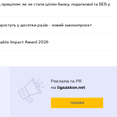
 прицілом: як не стати ціллю банку, податкової та БЕБ у
остуть у десятки разів - новий законопроєкт
nable Impact Award 2026
Реклама та PR
ligazakon.net
на
ТАРИФИ