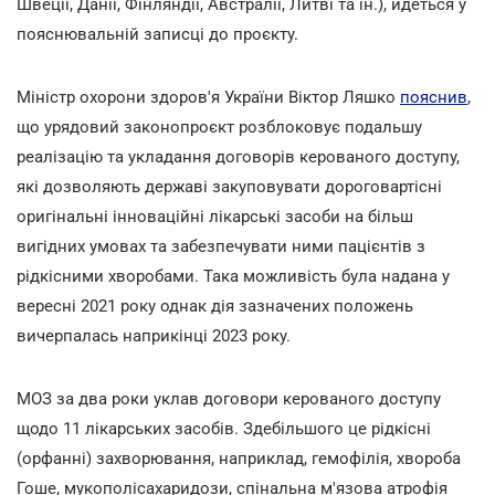
Швеції, Данії, Фінляндії, Австралії, Литві та ін.), йдеться у
пояснювальній записці до проєкту.
Міністр охорони здоров'я України Віктор Ляшко
пояснив
,
що урядовий законопроєкт розблоковує подальшу
реалізацію та укладання договорів керованого доступу,
які дозволяють державі закуповувати дороговартісні
оригінальні інноваційні лікарські засоби на більш
вигідних умовах та забезпечувати ними пацієнтів з
рідкісними хворобами. Така можливість була надана у
вересні 2021 року однак дія зазначених положень
вичерпалась наприкінці 2023 року.
МОЗ за два роки уклав договори керованого доступу
щодо 11 лікарських засобів. Здебільшого це рідкісні
(орфанні) захворювання, наприклад, гемофілія, хвороба
Гоше, мукополісахаридози, спінальна м'язова атрофія