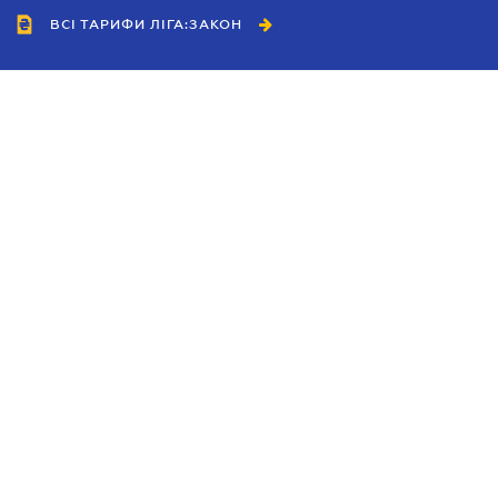
ВСІ ТАРИФИ ЛІГА:ЗАКОН
Співробітництво
Агенти
Дилери
Політика конфіденційності
Умови використання сайту
Реклама
Блог
Новини компанії
Керівництва
Каталоги компаній
Теми в центрі уваги
Підтримка та контакти