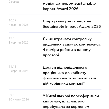
Сьогодні
медіапартнером Sustainable
Impact Award 2026
10.07
Стартувала реєстрація на
4 серпня 2026
Sustainable Impact Award 2026
13.15
Як не втрачати контроль у
3 серпня 2026
щоденних задачах комплаєнса:
4 виміри роботи в одному
просторі
11.11
Доступ відповідального
3 серпня 2026
працівника до кабінету
фінмоніторингу залежить від
дій керівника компанії
09.15
У Києві шахраї переоформили
30 липня 2026
квартиру, власник якої
перебувала за кордоном