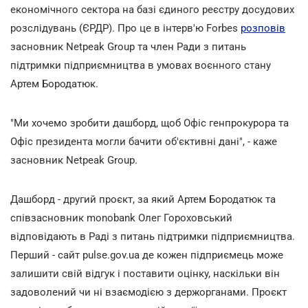
економічного сектора на базі єдиного реєстру досудових
розслідувань (ЄРДР). Про це в інтерв'ю Forbes
розповів
засновник Netpeak Group та член Ради з питань
підтримки підприємництва в умовах воєнного стану
Артем Бородатюк.
"Ми хочемо зробити дашборд, щоб Офіс генпрокурора та
Офіс президента могли бачити об'єктивні дані", - каже
засновник Netpeak Group.
Дашборд - другий проєкт, за який Артем Бородатюк та
співзасновник monobank Олег Гороховський
відповідають в Раді з питань підтримки підприємництва.
Перший - сайт pulse.gov.ua де кожен підприємець може
залишити свій відгук і поставити оцінку, наскільки він
задоволений чи ні взаємодією з держорганами. Проєкт