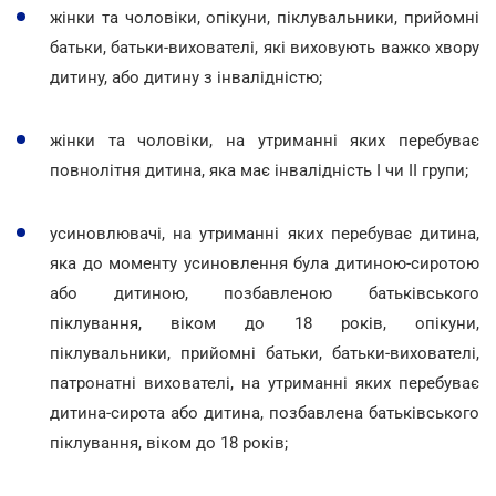
жінки та чоловіки, опікуни, піклувальники, прийомні
батьки, батьки-вихователі, які виховують важко хвору
дитину, або дитину з інвалідністю;
жінки та чоловіки, на утриманні яких перебуває
повнолітня дитина, яка має інвалідність I чи II групи;
усиновлювачі, на утриманні яких перебуває дитина,
яка до моменту усиновлення була дитиною-сиротою
або дитиною, позбавленою батьківського
піклування, віком до 18 років, опікуни,
піклувальники, прийомні батьки, батьки-вихователі,
патронатні вихователі, на утриманні яких перебуває
дитина-сирота або дитина, позбавлена батьківського
піклування, віком до 18 років;