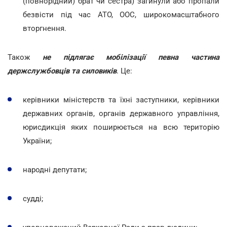
(повнорідний) брат чи сестра) загинули або пропали
безвісти під час АТО, ООС, широкомасштабного
вторгнення.
Також
не підлягає мобілізації певна частина
держслужбовців та силовиків
. Це:
керівники міністерств та їхні заступники, керівники
державних органів, органів державного управління,
юрисдикція яких поширюється на всю територію
України;
народні депутати;
судді;