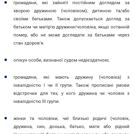
громадяни, які зайняті постійним доглядом за
хворою дружиною (чоловіком), дитиною та/або
своїми батьками. Також допускається догляд за
батьком чи матір'ю дружини/чоловіка, якщо останній
помер, або не може доглядати за батьками через
стан здоров'я.
опікун особи, визнаної судом недієздатною;
громадяни, які мають дружину (чоловіка) з
інвалідністю І чи ІІ групи. Також прописані умови
відстрочки для тих, у кого дружина чи чоловік з
інвалідністю ІІІ групи.
жінки та чоловіки, чиї близькі родичі (чоловік,
дружина, син, донька, батько, мати або рідний