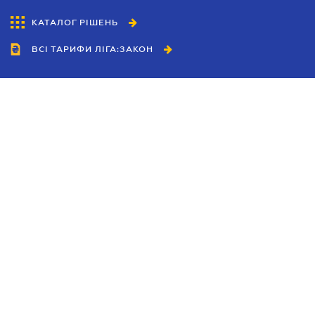
КАТАЛОГ РІШЕНЬ
ВСІ ТАРИФИ ЛІГА:ЗАКОН
Співробітництво
Агенти
Дилери
Політика конфіденційності
Умови використання сайту
Реклама
Блог
Новини компанії
Керівництва
Каталоги компаній
Теми в центрі уваги