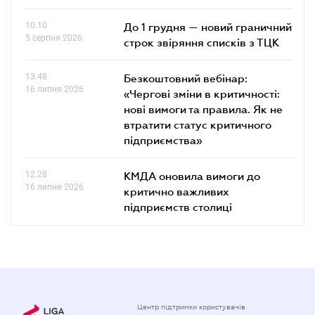
10.10
До 1 грудня — новий граничний
5 серпня 2026
строк звіряння списків з ТЦК
13.48
Безкоштовний вебінар:
16 липня 2026
«Чергові зміни в критичності:
нові вимоги та правила. Як не
втратити статус критичного
підприємства»
12.28
КМДА оновила вимоги до
16 липня 2026
критично важливих
підприємств столиці
Центр підтримки користувачів