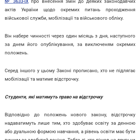
№ 3633-IX
про внесення змін до деяких законодавчих
актів України щодо окремих питань проходження
військової служби, мобілізації та військового обліку.
Він набере чинності через один місяць з дня, наступного
за днем його опублікування, за виключеням окремих
положень.
Серед іншого у цьому Законі прописано, хто не підлягає
мобілізації та матиме відстрочку.
Студенти, які матимуть право на відстрочку
Відповідно до положень нового закону, відстрочку
надаватимуть лише тим, хто здобуває освіту за денною
або дуальною формою навчання, а рівень освіти має бути
вищим за здобутий раніше. Тобто ті, хто пішов на другу чи