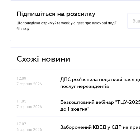
Підпишіться на розсилку
Щопонеділка отримуйте weekly-digest про ключові події
бізнесу
Схожі новини
12.09
ДПС роз'яснила податкові наслід
7 серпня 2026
послуг нерезидентів
11.05
Безкоштовний вебінар "ТЦУ-2025: 
7 серпня 2026
до 1 жовтня"
17.07
Заборонений КВЕД у ЄДР не прив
6 серпня 2026