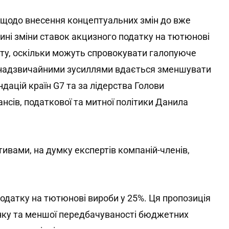
и щодо внесення концептуальних змін до вже
ині зміни ставок акцизного податку на тютюнові
ту, оскільки можуть спровокувати галопуюче
й надзвичайними зусиллями вдається зменшувати
ндацій країн G7 та за лідерства Голови
ансів, податкової та митної політики Данила
ивами, на думку експертів компаній-членів,
одатку на тютюнові вироби у 25%. Ця пропозиція
нку та меншої передбачуваності бюджетних