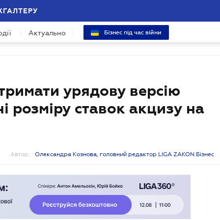
ХГАЛТЕРУ
одії
Актуально
Бізнес під час війни
дтримати урядову версію
і розміру ставок акцизу на
Автор:
Олександра Кознова, головний редактор LIGA ZAKON Бізнес