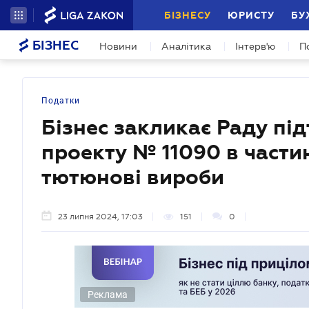
БІЗНЕСУ
ЮРИСТУ
БУ
БІЗНЕС
Новини
Аналітика
Інтерв'ю
П
Податки
Бізнес закликає Раду пі
проекту № 11090 в частин
тютюнові вироби
23 липня 2024, 17:03
151
0
Реклама