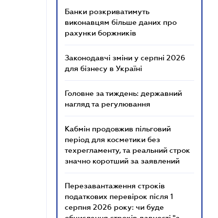
Банки розкриватимуть
виконавцям більше даних про
рахунки боржників
Законодавчі зміни у серпні 2026
для бізнесу в Україні
Головне за тиждень: державний
нагляд та регулювання
Кабмін продовжив пільговий
період для косметики без
техрегламенту, та реальний строк
значно коротший за заявлений
Перезавантаження строків
податкових перевірок після 1
серпня 2026 року: чи буде
обчислення строків давності "з