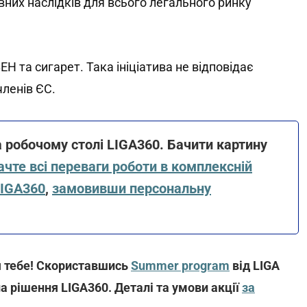
вних наслідків для всього легального ринку
Н та сигарет. Така ініціатива не відповідає
членів ЄС.
а робочому столі LIGA360. Бачити картину
чте всі переваги роботи в комплексній
LIGA360
,
замовивши персональну
я тебе! Скориставшись
Summer program
від LIGA
а рішення LIGA360. Деталі та умови акції
за