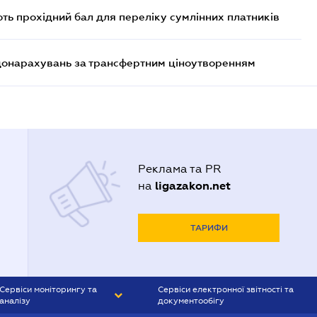
ють прохідний бал для переліку сумлінних платників
 донарахувань за трансфертним ціноутворенням
Реклама та PR
ligazakon.net
на
ТАРИФИ
Сервіси моніторингу та
Сервіси електронної звітності та
аналізу
документообігу