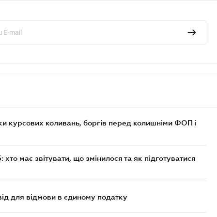
ки курсових коливань, боргів перед колишніми ФОП і
хто має звітувати, що змінилося та як підготуватися
ід для відмови в єдиному податку