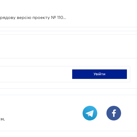
Бізнес закликає Раду підтримати урядову версію проекту № 11090 в частині розміру ставок акцизу на тютюнові вироби
увійти
н.