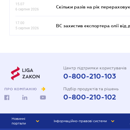
15.07
Скільки разів на рік перерахову
6 серпня 2026
17.00
ВС захистив експортера олії від
5 серпня 2026
Центр підтримки користувачів
0-800-210-103
Підбір продуктів та рішень
ПРО КОМПАНІЮ
0-800-210-102
Новинні
Інформаційно-правові системи
портали