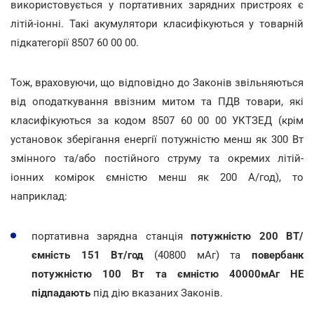
використовується у портативних зарядних пристроях є
літій-іонні. Такі акумулятори класифікуються у товарній
підкатегорії 8507 60 00 00.
Тож, враховуючи, що відповідно до Законів звільняються
від оподаткування ввізним митом та ПДВ товари, які
класифікуються за кодом 8507 60 00 00 УКТЗЕД (крім
установок зберігання енергії потужністю менш як 300 Вт
змінного та/або постійного струму та окремих літій-
іонних комірок ємністю менш як 200 А/год), то
наприклад:
портативна зарядна станція
потужністю 200 ВТ/
ємність 151 Вт/год
(40800 мАг) та
повербанк
потужністю 100 Вт та ємністю 40000мАг
НЕ
підпадають
під дію вказаних Законів.