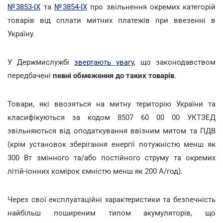
№3853-ІХ
та
№3854-ІХ
про звільнення окремих категорій
товарів від сплати митних платежів при ввезенні в
Україну.
У Держмислужбі
звертають увагу
, що законодавством
передбачені
певні обмеження до таких товарів
.
Товари, які ввозяться на митну територію України та
класифікуються за кодом 8507 60 00 00 УКТЗЕД
звільняються від оподаткування ввізним митом та ПДВ
(крім установок зберігання енергії потужністю менш як
300 Вт змінного та/або постійного струму та окремих
літій-іонних комірок ємністю менш як 200 А/год).
Через свої експлуатаційні характеристики та безпечність
найбільш поширеним типом акумуляторів, що