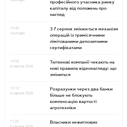
професійного учасника ринку
капіталу від положень про
нагляд
13.40
З 7 серпня змінюється механізм
Сьогодні
операцій із тримісячними
лімітованими депозитними
сертифікатами
14.04
Тютюнові компанії чекають на
6 серпня 2026
нові правила відеонагляду: що
зміниться
13.13
Розрахунки через два банки
6 серпня 2026
більше не блокують
компенсацію вартості
агротехніки
11.02
Власники нежитлових
6 серпня 2026