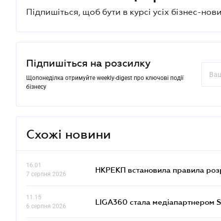
Підпишіться, щоб бути в курсі усіх бізнес-нови
Підпишіться на розсилку
Щопонеділка отримуйте weekly-digest про ключові події
бізнесу
Схожі новини
16.01
НКРЕКП встановила правила розра
7 серпня 2026
11.15
LIGA360 стала медіапартнером S
6 серпня 2026