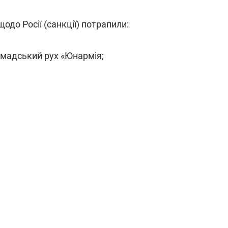
щодо Росії (санкції) потрапили:
омадський рух «Юнармія;