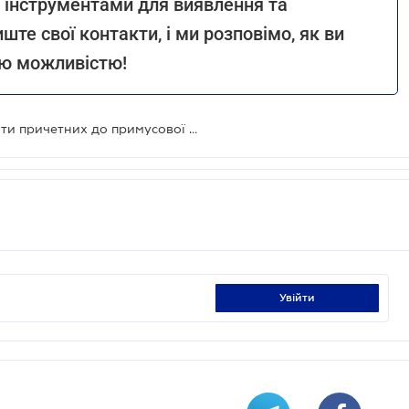
и інструментами для виявлення та
ште свої контакти, і ми розповімо, як ви
ою можливістю!
Велика Британія ввела санкції проти причетних до примусової депортації українських дітей
увійти