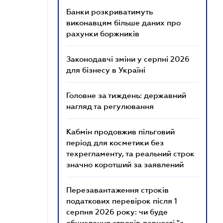
Банки розкриватимуть
виконавцям більше даних про
рахунки боржників
Законодавчі зміни у серпні 2026
для бізнесу в Україні
Головне за тиждень: державний
нагляд та регулювання
Кабмін продовжив пільговий
період для косметики без
техрегламенту, та реальний строк
значно коротший за заявлений
Перезавантаження строків
податкових перевірок після 1
серпня 2026 року: чи буде
обчислення строків давності "з