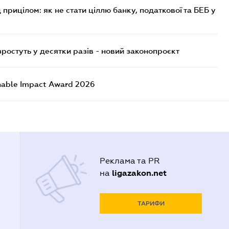
 прицілом: як не стати ціллю банку, податкової та БЕБ у
остуть у десятки разів - новий законопроєкт
nable Impact Award 2026
Реклама та PR
ligazakon.net
на
ТАРИФИ