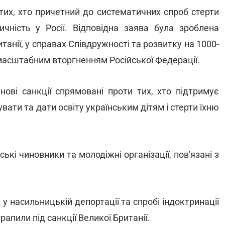
тих, хто причетний до систематичних спроб стерти
ичність у Росії. Відповідна заява була зроблена
анії, у справах Співдружності та розвитку на 1000-
масштабним вторгненням Російської Федерації.
нові санкції спрямовані проти тих, хто підтримує
ати та дати освіту українським дітям і стерти їхню
ські чиновники та молодіжні організації, пов'язані з
у насильницькій депортації та спробі індоктринації
рапили під санкції Великої Британії.