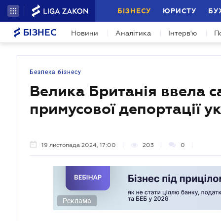
БІЗНЕСУ
ЮРИСТУ
БУ
БІЗНЕС
Новини
Аналітика
Інтерв'ю
П
Безпека бізнесу
Велика Британія ввела с
примусової депортації ук
19 листопада 2024, 17:00
203
0
Реклама