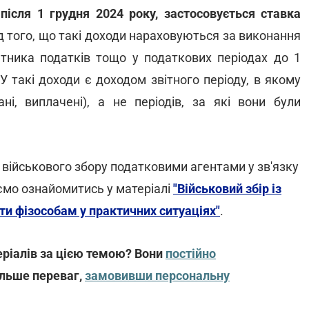
ісля 1 грудня 2024 року, застосовується ставка
 того, що такі доходи нараховуються за виконання
атника податків тощо у податкових періодах до 1
У такі доходи є доходом звітного періоду, в якому
ні, виплачені), а не періодів, за які вони були
військового збору податковими агентами у зв'язку
мо ознайомитись у матеріалі
"Військовий збір із
ати фізособам у практичних ситуаціях"
.
ріалів за цією темою? Вони
постійно
ільше переваг,
замовивши персональну