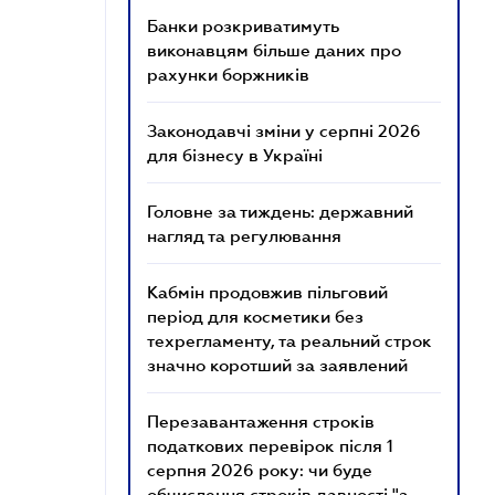
Банки розкриватимуть
виконавцям більше даних про
рахунки боржників
Законодавчі зміни у серпні 2026
для бізнесу в Україні
Головне за тиждень: державний
нагляд та регулювання
Кабмін продовжив пільговий
період для косметики без
техрегламенту, та реальний строк
значно коротший за заявлений
Перезавантаження строків
податкових перевірок після 1
серпня 2026 року: чи буде
обчислення строків давності "з