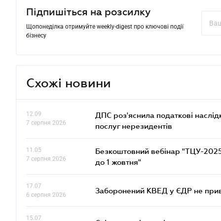
Підпишіться на розсилку
Щопонеділка отримуйте weekly-digest про ключові події
бізнесу
Схожі новини
12.09
ДПС роз'яснила податкові наслід
7 серпня 2026
послуг нерезидентів
11.05
Безкоштовний вебінар "ТЦУ-2025: 
7 серпня 2026
до 1 жовтня"
17.07
Заборонений КВЕД у ЄДР не прив
6 серпня 2026
15.07