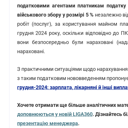
податковими агентами платникам податку п
військового збору у розмірі 5 %
незалежно від
робіт (послуг), за користування майном пл
грудня 2024 року, оскільки відповідно до ПК
вони безпосередньо були нараховані (нада
нараховані.
З практичними ситуаціями щодо нарахування 
з таким податковим нововведенням пропонує
грудня-2024: зарплата, лікарняні й інші випл
Хочете отримати ще більше аналітичних мате
доповнюються у новій LIGA360
. Дізнайтесь б
презентацію менеджера
.