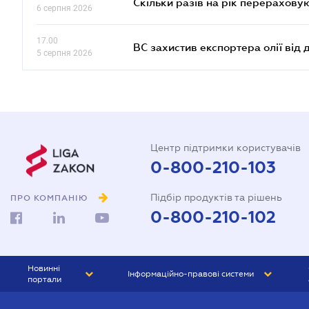
Скільки разів на рік перерахову
6 серпня 2026
17.00
ВС захистив експортера олії від
5 серпня 2026
Центр підтримки користувачів
0-800-210-103
Підбір продуктів та рішень
ПРО КОМПАНІЮ
0-800-210-102
Новинні
Інформаційно-правові системи
портали
ЮРЛІГА
Право України