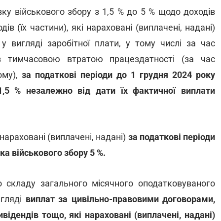
ку військового збору з 1,5 % до 5 % щодо доходів
дів (їх частини), які нараховані (виплачені, надані)
 вигляді заробітної плати, у тому числі за час
 з тимчасовою втратою працездатності (за час
ому),
за податкові періоди до 1 грудня 2024 року
1,5 % незалежно від дати їх фактичної виплати
 нараховані (виплачені, надані)
за податкові періоди
ка військового збору 5 %.
о складу загального місячного оподатковуваного
игляді
виплат за цивільно-правовими договорами,
відендів тощо, які нараховані (виплачені, надані)