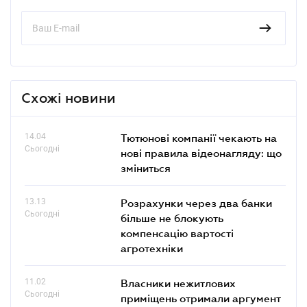
Схожі новини
14.04
Тютюнові компанії чекають на
Сьогодні
нові правила відеонагляду: що
зміниться
13.13
Розрахунки через два банки
Сьогодні
більше не блокують
компенсацію вартості
агротехніки
11.02
Власники нежитлових
Сьогодні
приміщень отримали аргумент