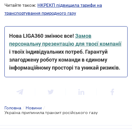
Читайте також:
НКРЕКП підвищила тарифи на
транспортування природного газу
Нова LIGA360 змінює все!
Замов
персональну презентацію для твоєї компанії
і твоїх індивідуальних потреб. Гарантуй
злагоджену роботу команди в єдиному
інформаційному просторі та уникай ризиків.
Головна
/
Новини
/
Україна припинила транзит російського газу