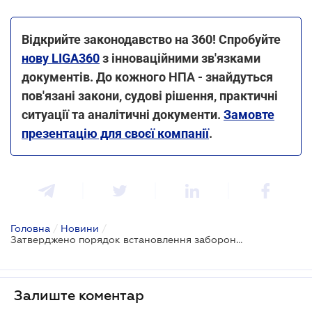
Відкрийте законодавство на 360! Спробуйте
нову LIGA360
з інноваційними зв'язками
документів. До кожного НПА - знайдуться
пов'язані закони, судові рішення, практичні
ситуації та аналітичні документи.
Замовте
презентацію для своєї компанії
.
Головна
/
Новини
/
Затверджено порядок встановлення заборони торгівлі алкогольними напоями у визначений період доби під час воєнного стану
Залиште коментар