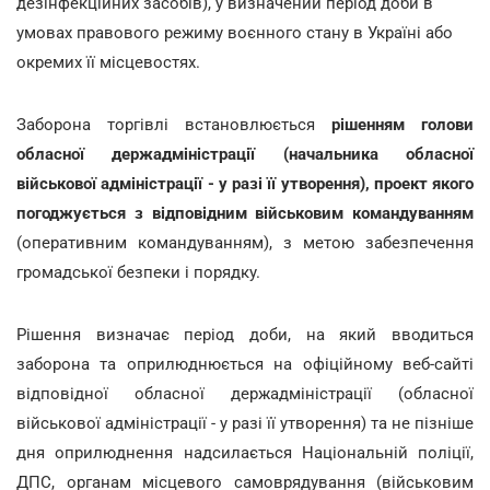
дезінфекційних засобів), у визначений період доби в
умовах правового режиму воєнного стану в Україні або
окремих її місцевостях.
Заборона торгівлі встановлюється
рішенням голови
обласної держадміністрації (начальника обласної
військової адміністрації - у разі її утворення), проект якого
погоджується з відповідним військовим командуванням
(оперативним командуванням), з метою забезпечення
громадської безпеки і порядку.
Рішення визначає період доби, на який вводиться
заборона та оприлюднюється на офіційному веб-сайті
відповідної обласної держадміністрації (обласної
військової адміністрації - у разі її утворення) та не пізніше
дня оприлюднення надсилається Національній поліції,
ДПС, органам місцевого самоврядування (військовим