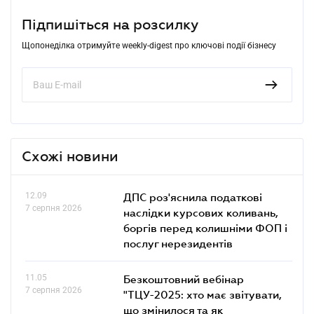
Підпишіться на розсилку
Щопонеділка отримуйте weekly-digest про ключові події бізнесу
Схожі новини
12.09
ДПС роз'яснила податкові
7 серпня 2026
наслідки курсових коливань,
боргів перед колишніми ФОП і
послуг нерезидентів
11.05
Безкоштовний вебінар
7 серпня 2026
"ТЦУ-2025: хто має звітувати,
що змінилося та як