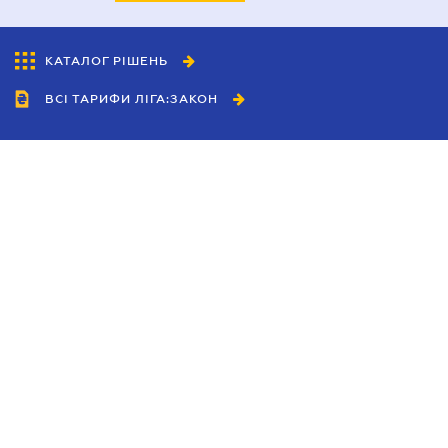
КАТАЛОГ РІШЕНЬ
ВСІ ТАРИФИ ЛІГА:ЗАКОН
Співробітництво
Агенти
Дилери
Політика конфіденційності
Умови використання сайту
Реклама
Блог
Новини компанії
Керівництва
Каталоги компаній