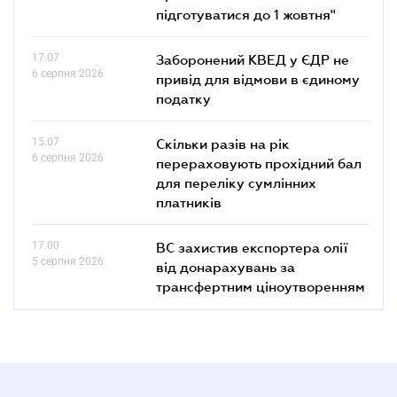
підготуватися до 1 жовтня"
17.07
Заборонений КВЕД у ЄДР не
6 серпня 2026
привід для відмови в єдиному
податку
15.07
Скільки разів на рік
6 серпня 2026
перераховують прохідний бал
для переліку сумлінних
платників
17.00
ВС захистив експортера олії
5 серпня 2026
від донарахувань за
трансфертним ціноутворенням