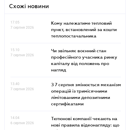
Схожі новини
17.05
Кому належатиме тепловий
7 серпня 2026
пункт, встановлений за кошти
теплопостачальника
15.10
Чи звільняє воєнний стан
7 серпня 2026
професійного учасника ринку
капіталу від положень про
нагляд
13.40
З 7 серпня змінюється механізм
7 серпня 2026
операцій із тримісячними
лімітованими депозитними
сертифікатами
14.04
Тютюнові компанії чекають на
6 серпня 2026
нові правила відеонагляду: що