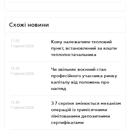
Схожі новини
17.05
Кому належатиме тепловий
7 серпня 2026
пункт, встановлений за кошти
теплопостачальника
15.10
Чи звільняє воєнний стан
7 серпня 2026
професійного учасника ринку
капіталу від положень про
нагляд
13.40
З 7 серпня змінюється механізм
7 серпня 2026
операцій із тримісячними
лімітованими депозитними
сертифікатами